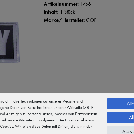
Artikelnummer:
1756
Inhalt:
1 Stück
Marke/Hersteller:
COP
d ähnliche Technologien auf unserer Website und
All
gene Daten von Besucher:innen unserer Webseite (z.B. IP-
 und Anzeigen zu personalisieren, Medien von Drittanbietern
Al
 auf unsere Website zu analysieren. Die Datenverarbeitung
 Cookies. Wir teilen diese Daten mit Dritten, die wir in den
Auswa