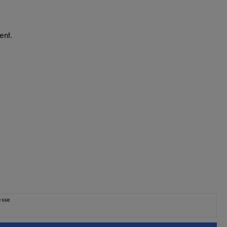
ent.
ig
esse