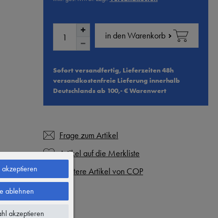
in den Warenkorb
Sofort versandfertig, Lieferzeiten 48h
versandkostenfreie Lieferung innerhalb
Deutschlands ab 100,- € Warenwert
Frage zum Artikel
e akzeptieren
Weitere Artikel von COP
le ablehnen
hl akzeptieren