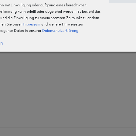
n mit Einwilligung oder aufgrund eines berechtigten
 an Kleidung und Ausrüstungsgegenständen. Die Aufschrift SECURITY 
Zustimmung kann erteilt oder abgelehnt werden. Es besteht das
n und die Einwilligung zu einem späteren Zeitpunkt zu ändern
hten Sie unser
Impressum
und weitere Hinweise zur
ogener Daten in unserer
Daten­schutz­erklärung
.
en