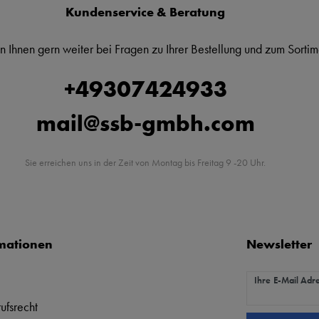
Kundenservice & Beratung
n Ihnen gern weiter bei Fragen zu Ihrer Bestellung und zum Sortim
+49307424933
mail@ssb-gmbh.com
Sie erreichen uns in der Zeit von Montag bis Freitag 9 -20 Uhr.
mationen
Newsletter
Newsletter Hon
Ihre E-Mail Adr
ufsrecht