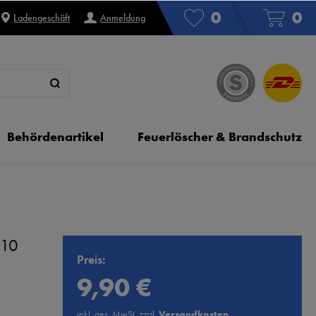
0
0
Ladengeschäft
Anmeldung
Behördenartikel
Feuerlöscher & Brandschutz
x10
Preis:
9,90 €
inkl. ges. MwSt. zzgl.
Versandkosten