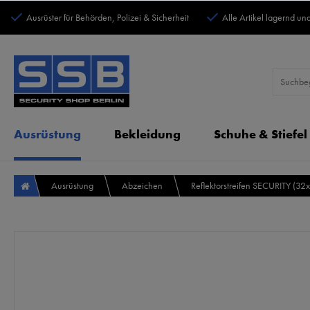
Ausrüster für Behörden, Polizei & Sicherheit
Alle Artikel lagernd und
Ausrüstung
Bekleidung
Schuhe & Stiefel
Ausrüstung
Abzeichen
Reflektorstreifen SECURITY (32