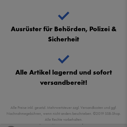
Ausrüster für Behörden, Polizei &
Sicherheit
Alle Artikel lagernd und sofort
versandbereit!
Alle Preise inkl. gesetzl. Mehrwertsteuer zzgl. Versandkosten und ggf.
Nachnahmegebühren, wenn nicht anders beschrieben. ©2019 SSB-Shop.
Alle Rechte vorbehalten.
Powered by
createyourtemplate