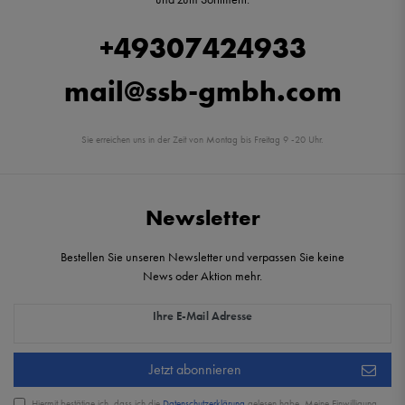
+49307424933
mail@ssb-gmbh.com
Sie erreichen uns in der Zeit von Montag bis Freitag 9 -20 Uhr.
Newsletter
Bestellen Sie unseren Newsletter und verpassen Sie keine
News oder Aktion mehr.
Newsletter Honig
Ihre E-Mail Adresse
Jetzt abonnieren
Hiermit bestätige ich, dass ich die
Daten­schutz­erklärung
gelesen habe. Meine Einwilligung