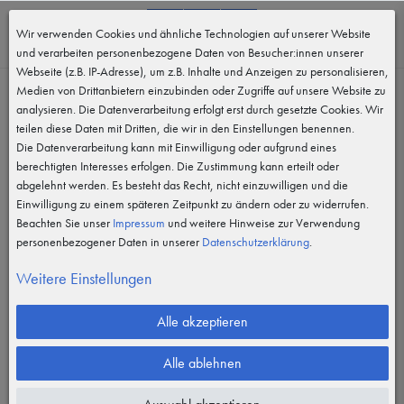
0
Wir verwenden Cookies und ähnliche Technologien auf unserer Website
MENÜ
und verarbeiten personenbezogene Daten von Besucher:innen unserer
Webseite (z.B. IP-Adresse), um z.B. Inhalte und Anzeigen zu personalisieren,
Verbotszeichen
Medien von Drittanbietern einzubinden oder Zugriffe auf unsere Website zu
analysieren. Die Datenverarbeitung erfolgt erst durch gesetzte Cookies. Wir
Filter
teilen diese Daten mit Dritten, die wir in den Einstellungen benennen.
Die Datenverarbeitung kann mit Einwilligung oder aufgrund eines
berechtigten Interesses erfolgen. Die Zustimmung kann erteilt oder
abgelehnt werden. Es besteht das Recht, nicht einzuwilligen und die
Einwilligung zu einem späteren Zeitpunkt zu ändern oder zu widerrufen.
Beachten Sie unser
Impressum
und weitere Hinweise zur Verwendung
personenbezogener Daten in unserer
Daten­schutz­erklärung
.
Weitere Einstellungen
Alle akzeptieren
Alle ablehnen