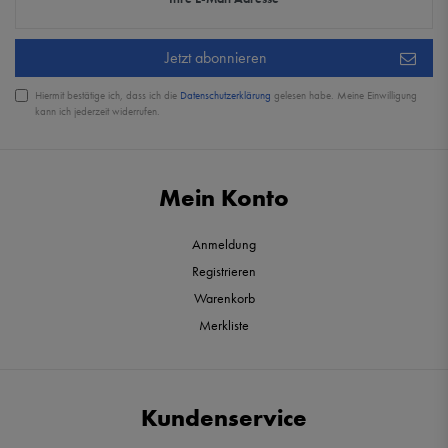
Jetzt abonnieren
Hiermit bestätige ich, dass ich die
Daten­schutz­erklärung
gelesen habe. Meine Einwilligung
kann ich jederzeit widerrufen.
Mein Konto
Anmeldung
Registrieren
Warenkorb
Merkliste
Kundenservice