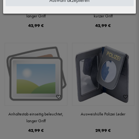
Auswahl akzeptieren
Anhaltestab beidseitig beleuchtet,
Anhaltestab einseitig beleuchtet,
langer Griff
kurzer Griff
42,99 €
42,99 €
Anhaltestab einseitig beleuchtet,
Ausweishülle Polizei Leder
langer Griff
42,99 €
29,99 €