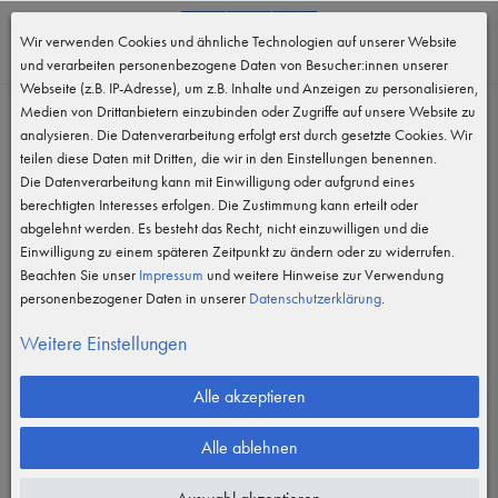
0
Wir verwenden Cookies und ähnliche Technologien auf unserer Website
MENÜ
und verarbeiten personenbezogene Daten von Besucher:innen unserer
Webseite (z.B. IP-Adresse), um z.B. Inhalte und Anzeigen zu personalisieren,
Behördenausstattung
Medien von Drittanbietern einzubinden oder Zugriffe auf unsere Website zu
analysieren. Die Datenverarbeitung erfolgt erst durch gesetzte Cookies. Wir
Filter
teilen diese Daten mit Dritten, die wir in den Einstellungen benennen.
Die Datenverarbeitung kann mit Einwilligung oder aufgrund eines
berechtigten Interesses erfolgen. Die Zustimmung kann erteilt oder
abgelehnt werden. Es besteht das Recht, nicht einzuwilligen und die
Einwilligung zu einem späteren Zeitpunkt zu ändern oder zu widerrufen.
Beachten Sie unser
Impressum
und weitere Hinweise zur Verwendung
personenbezogener Daten in unserer
Daten­schutz­erklärung
.
Weitere Einstellungen
Alle akzeptieren
Alle ablehnen