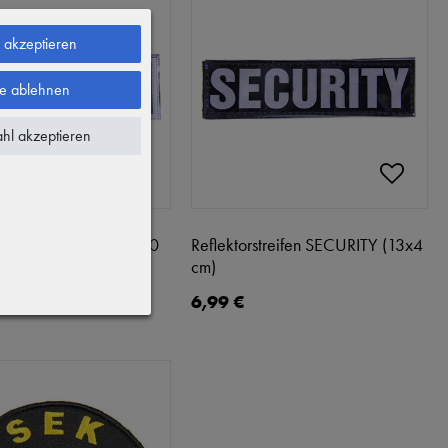
e akzeptieren
le ablehnen
hl akzeptieren
streifen POLIZEI (32x10
Reflektorstreifen SECURITY (13x4
cm)
6,99 €