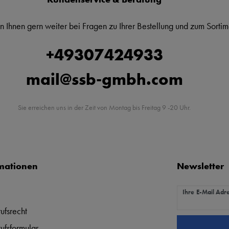
n Ihnen gern weiter bei Fragen zu Ihrer Bestellung und zum Sortim
+49307424933
mail@ssb-gmbh.com
Sie erreichen uns in der Zeit von Montag bis Freitag 9 -20 Uhr.
mationen
Newsletter
Newsletter Hon
Ihre E-Mail Adr
ufsrecht
ufsformular