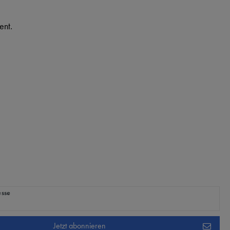
ent.
ig
esse
Jetzt abonnieren