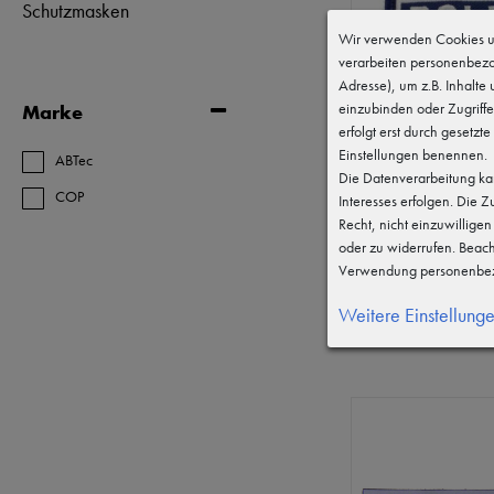
Schutzmasken
Wir verwenden Cookies un
verarbeiten personenbezo
Adresse), um z.B. Inhalte
einzubinden oder Zugriffe
Marke
erfolgt erst durch gesetzte
Einstellungen benennen.
ABTec
Die Datenverarbeitung kan
COP
Interesses erfolgen. Die 
Recht, nicht einzuwillige
oder zu widerrufen. Beac
POLIZEI Hoheitsab
Verwendung personenbez
Aufnäher (blau)
Weitere Einstellung
4,99 €