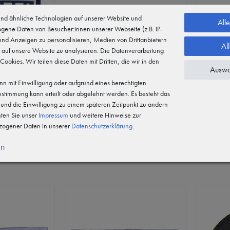
d ähnliche Technologien auf unserer Website und
All
gene Daten von Besucher:innen unserer Webseite (z.B. IP-
 und Anzeigen zu personalisieren, Medien von Drittanbietern
Al
 auf unsere Website zu analysieren. Die Datenverarbeitung
 Cookies. Wir teilen diese Daten mit Dritten, die wir in den
Auswa
n mit Einwilligung oder aufgrund eines berechtigten
Zustimmung kann erteilt oder abgelehnt werden. Es besteht das
n und die Einwilligung zu einem späteren Zeitpunkt zu ändern
hten Sie unser
Impressum
und weitere Hinweise zur
zeichen
Reflektorstreifen POLIZEI (13x4
Reflektor
ogener Daten in unserer
Daten­schutz­erklärung
.
cm)
cm)
en
6,99 €
9,90 €