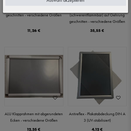
Auswahl akzeptieren
ALU Klapprahmen auf Gehrung
ALU Klapprahmen B1
geschnitten - verschiedene Größen
(schwerentflammbar) auf Gehrung
geschnitten - verschiedene Größen
11,26 €
35,55 €
ALU Klapprahmen mit abgerundeten
Antireflex - Plakatabdeckung DIN A
Ecken - verschiedene Größen
3 (UV-stabilisiert)
12,35 €
4,12 €