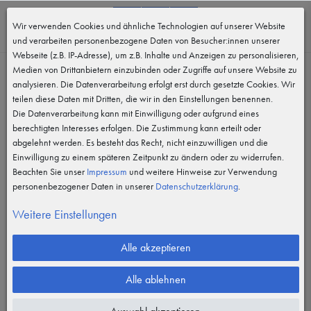
0
Wir verwenden Cookies und ähnliche Technologien auf unserer Website
MENÜ
und verarbeiten personenbezogene Daten von Besucher:innen unserer
Webseite (z.B. IP-Adresse), um z.B. Inhalte und Anzeigen zu personalisieren,
Feuerlöscher & Brandschutz
Medien von Drittanbietern einzubinden oder Zugriffe auf unsere Website zu
analysieren. Die Datenverarbeitung erfolgt erst durch gesetzte Cookies. Wir
Filter
teilen diese Daten mit Dritten, die wir in den Einstellungen benennen.
Die Datenverarbeitung kann mit Einwilligung oder aufgrund eines
berechtigten Interesses erfolgen. Die Zustimmung kann erteilt oder
abgelehnt werden. Es besteht das Recht, nicht einzuwilligen und die
Einwilligung zu einem späteren Zeitpunkt zu ändern oder zu widerrufen.
Beachten Sie unser
Impressum
und weitere Hinweise zur Verwendung
personenbezogener Daten in unserer
Daten­schutz­erklärung
.
Weitere Einstellungen
Alle akzeptieren
Alle ablehnen