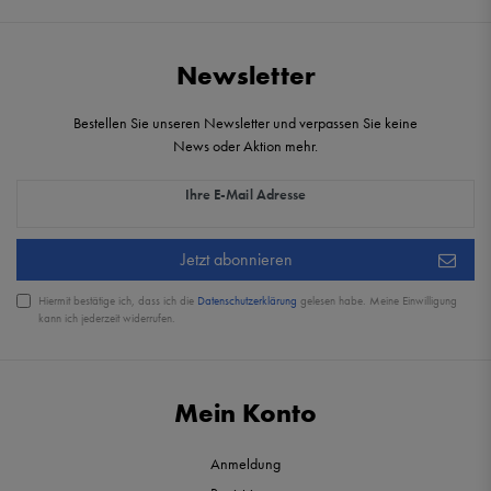
Newsletter
Bestellen Sie unseren Newsletter und verpassen Sie keine
News oder Aktion mehr.
Newsletter Honig
Ihre E-Mail Adresse
Jetzt abonnieren
Hiermit bestätige ich, dass ich die
Daten­schutz­erklärung
gelesen habe. Meine Einwilligung
kann ich jederzeit widerrufen.
Mein Konto
Anmeldung