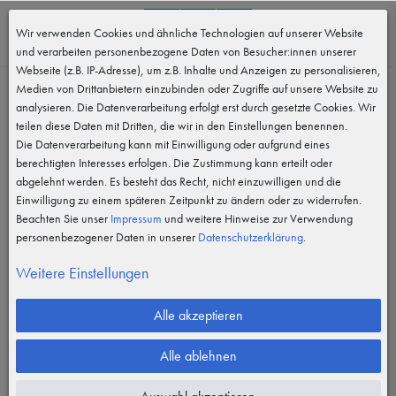
0
Wir verwenden Cookies und ähnliche Technologien auf unserer Website
MENÜ
und verarbeiten personenbezogene Daten von Besucher:innen unserer
Webseite (z.B. IP-Adresse), um z.B. Inhalte und Anzeigen zu personalisieren,
Medien von Drittanbietern einzubinden oder Zugriffe auf unsere Website zu
analysieren. Die Datenverarbeitung erfolgt erst durch gesetzte Cookies. Wir
teilen diese Daten mit Dritten, die wir in den Einstellungen benennen.
Die Datenverarbeitung kann mit Einwilligung oder aufgrund eines
berechtigten Interesses erfolgen. Die Zustimmung kann erteilt oder
abgelehnt werden. Es besteht das Recht, nicht einzuwilligen und die
Einwilligung zu einem späteren Zeitpunkt zu ändern oder zu widerrufen.
Beachten Sie unser
Impressum
und weitere Hinweise zur Verwendung
personenbezogener Daten in unserer
Daten­schutz­erklärung
.
Weitere Einstellungen
Alle akzeptieren
Alle ablehnen