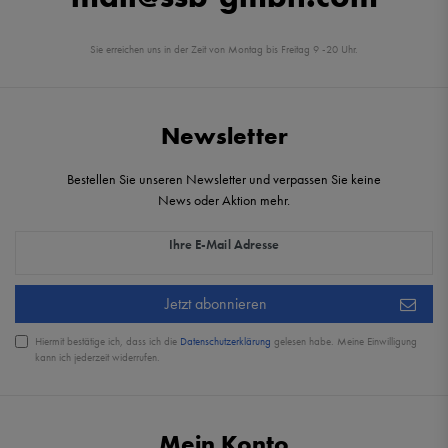
Sie erreichen uns in der Zeit von Montag bis Freitag 9 -20 Uhr.
Newsletter
Bestellen Sie unseren Newsletter und verpassen Sie keine
News oder Aktion mehr.
Newsletter Honig
Ihre E-Mail Adresse
Jetzt abonnieren
Hiermit bestätige ich, dass ich die
Daten­schutz­erklärung
gelesen habe. Meine Einwilligung
kann ich jederzeit widerrufen.
Mein Konto