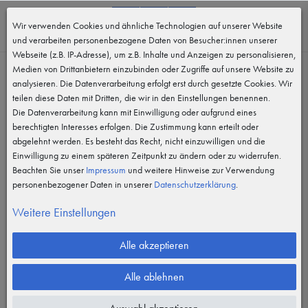
0
Wir verwenden Cookies und ähnliche Technologien auf unserer Website
MENÜ
und verarbeiten personenbezogene Daten von Besucher:innen unserer
Webseite (z.B. IP-Adresse), um z.B. Inhalte und Anzeigen zu personalisieren,
Medien von Drittanbietern einzubinden oder Zugriffe auf unsere Website zu
analysieren. Die Datenverarbeitung erfolgt erst durch gesetzte Cookies. Wir
teilen diese Daten mit Dritten, die wir in den Einstellungen benennen.
Die Datenverarbeitung kann mit Einwilligung oder aufgrund eines
berechtigten Interesses erfolgen. Die Zustimmung kann erteilt oder
abgelehnt werden. Es besteht das Recht, nicht einzuwilligen und die
Einwilligung zu einem späteren Zeitpunkt zu ändern oder zu widerrufen.
Beachten Sie unser
Impressum
und weitere Hinweise zur Verwendung
personenbezogener Daten in unserer
Daten­schutz­erklärung
.
Weitere Einstellungen
Alle akzeptieren
Alle ablehnen