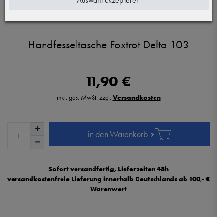
Auswahl akzeptieren
Vergrößern durch berühren
Handfesseltasche Foxtrot Delta 103
11,90 €
inkl. ges. MwSt. zzgl.
Versandkosten
in den Warenkorb
Sofort versandfertig, Lieferzeiten 48h
versandkostenfreie Lieferung innerhalb Deutschlands ab 100,- €
Warenwert