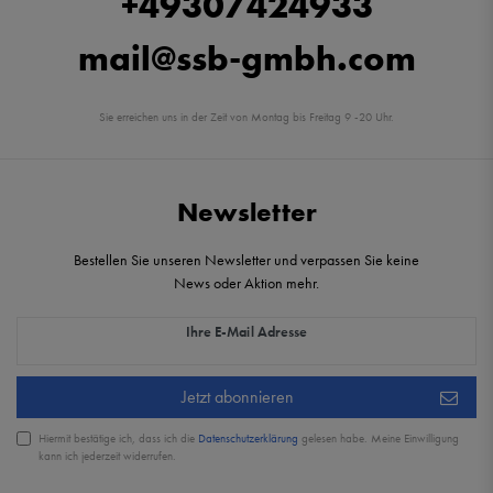
+49307424933
mail@ssb-gmbh.com
Sie erreichen uns in der Zeit von Montag bis Freitag 9 -20 Uhr.
Newsletter
Bestellen Sie unseren Newsletter und verpassen Sie keine
News oder Aktion mehr.
Newsletter Honig
Ihre E-Mail Adresse
Jetzt abonnieren
Hiermit bestätige ich, dass ich die
Daten­schutz­erklärung
gelesen habe. Meine Einwilligung
kann ich jederzeit widerrufen.