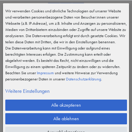
0
Wir verwenden Cookies und ähnliche Technologien auf unserer Website
MENÜ
und verarbeiten personenbezogene Daten von Besucher:innen unserer
Webseite (z.B. IP-Adresse), um z.B. Inhalte und Anzeigen zu personalisieren,
Medien von Drittanbietern einzubinden oder Zugriffe auf unsere Website zu
analysieren. Die Datenverarbeitung erfolgt erst durch gesetzte Cookies. Wir
teilen diese Daten mit Dritten, die wir in den Einstellungen benennen.
Die Datenverarbeitung kann mit Einwilligung oder aufgrund eines
berechtigten Interesses erfolgen. Die Zustimmung kann erteilt oder
abgelehnt werden. Es besteht das Recht, nicht einzuwilligen und die
Einwilligung zu einem späteren Zeitpunkt zu ändern oder zu widerrufen.
Beachten Sie unser
Impressum
und weitere Hinweise zur Verwendung
personenbezogener Daten in unserer
Daten­schutz­erklärung
.
Weitere Einstellungen
Alle akzeptieren
Alle ablehnen