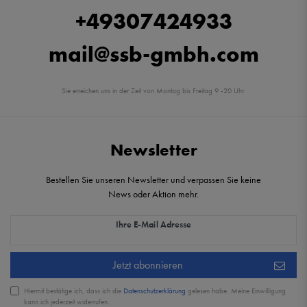
+49307424933
mail@ssb-gmbh.com
Sie erreichen uns in der Zeit von Montag bis Freitag 9 -20 Uhr.
Newsletter
Bestellen Sie unseren Newsletter und verpassen Sie keine
News oder Aktion mehr.
Newsletter Honig
Ihre E-Mail Adresse
Jetzt abonnieren
Hiermit bestätige ich, dass ich die
Daten­schutz­erklärung
gelesen habe. Meine Einwilligung
kann ich jederzeit widerrufen.