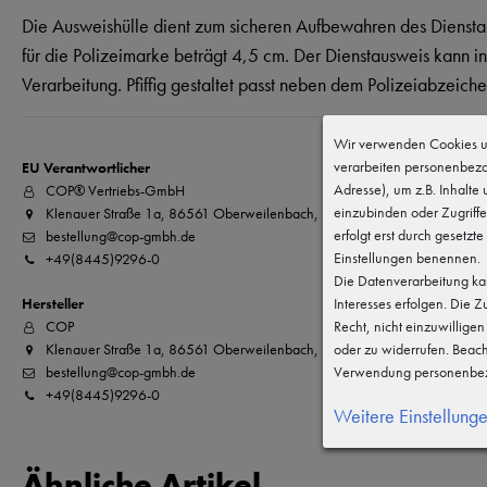
Die Ausweishülle dient zum sicheren Aufbewahren des Dienstabz
für die Polizeimarke beträgt 4,5 cm. Der Dienstausweis kann in 
Verarbeitung. Pfiffig gestaltet passt neben dem Polizeiabzeich
Wir verwenden Cookies un
verarbeiten personenbezo
EU Verantwortlicher
Adresse), um z.B. Inhalte
COP® Vertriebs-GmbH
einzubinden oder Zugriffe
Klenauer Straße 1a, 86561 Oberweilenbach, Deutschland
erfolgt erst durch gesetzte
bestellung@cop-gmbh.de
Einstellungen benennen.
+49(8445)9296-0
Die Datenverarbeitung kan
Hersteller
Interesses erfolgen. Die 
COP
Recht, nicht einzuwillige
Klenauer Straße 1a, 86561 Oberweilenbach, Deutschland
oder zu widerrufen. Beac
bestellung@cop-gmbh.de
Verwendung personenbez
+49(8445)9296-0
Weitere Einstellung
Ähnliche Artikel