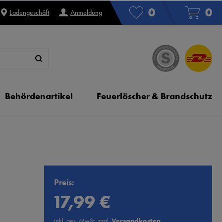
0
0
Ladengeschäft
Anmeldung
Behördenartikel
Feuerlöscher & Brandschutz
Preis:
17,99 €
inkl. ges. MwSt. zzgl.
Versandkosten