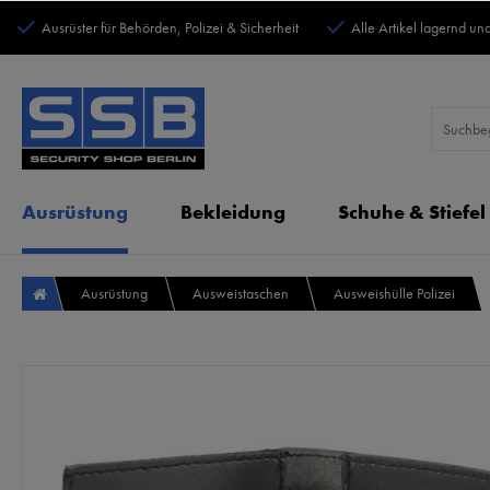
Ausrüster für Behörden, Polizei & Sicherheit
Alle Artikel lagernd und
Ausrüstung
Bekleidung
Schuhe & Stiefel
Ausrüstung
Ausweistaschen
Ausweishülle Polizei