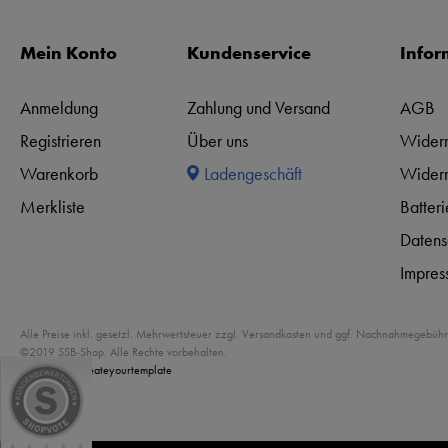
Mein Konto
Kundenservice
Infor
Anmeldung
Zahlung und Versand
AGB
Registrieren
Über uns
Widerr
Warenkorb
Ladengeschäft
Widerr
Merkliste
Batter
Datens
Impres
Alle Preise inkl. gesetzl. Mehrwertsteuer zzgl. Versandkosten und ggf. Nachnahmegebühr
©2019 SSB-Shop. Alle Rechte vorbehalten.
Powered by
createyourtemplate