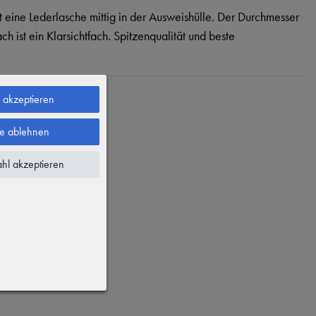
t eine Lederlasche mittig in der Ausweishülle. Der Durchmesser
h ist ein Klarsichtfach. Spitzenqualität und beste
e akzeptieren
le ablehnen
hl akzeptieren