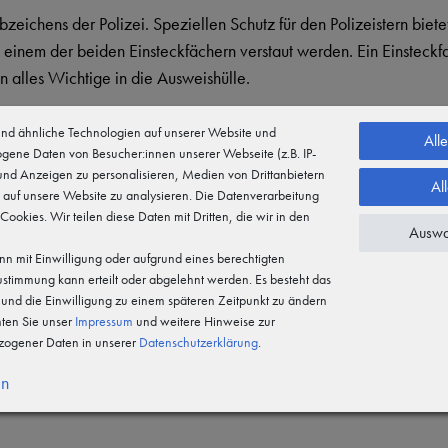
eichens der Polizei. Speziellen Schutz für den Polizeistern biete
einem der beiden Einsteckfächern verstaut werden. Ein Einsteckfac
en alles Wichtige in die Ausweishülle.
d ähnliche Technologien auf unserer Website und
All
gene Daten von Besucher:innen unserer Webseite (z.B. IP-
 und Anzeigen zu personalisieren, Medien von Drittanbietern
Al
 auf unsere Website zu analysieren. Die Datenverarbeitung
 Cookies. Wir teilen diese Daten mit Dritten, die wir in den
Auswa
n mit Einwilligung oder aufgrund eines berechtigten
Zustimmung kann erteilt oder abgelehnt werden. Es besteht das
n und die Einwilligung zu einem späteren Zeitpunkt zu ändern
hten Sie unser
Impressum
und weitere Hinweise zur
ogener Daten in unserer
Daten­schutz­erklärung
.
en