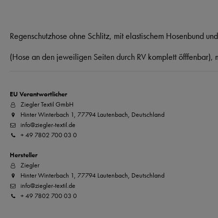
Regenschutzhose ohne Schlitz, mit elastischem Hosenbund und
(Hose an den jeweiligen Seiten durch RV komplett öfffenbar), 
EU Verantwortlicher
Ziegler Textil GmbH
Hinter Winterbach 1, 77794 Lautenbach, Deutschland
info@ziegler-textil.de
+ 49 7802 700 03 0
Hersteller
Ziegler
Hinter Winterbach 1, 77794 Lautenbach, Deutschland
info@ziegler-textil.de
+ 49 7802 700 03 0