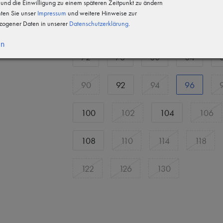
23
24
25
26
n und die Einwilligung zu einem späteren Zeitpunkt zu ändern
hten Sie unser
Impressum
und weitere Hinweise zur
ogener Daten in unserer
Daten­schutz­erklärung
.
28
29
30
31
6
en
72
76
80
84
90
92
94
96
100
102
104
106
108
110
114
118
122
126
130