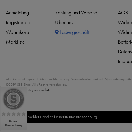
Anmeldung
Zahlung und Versand
AGB
Registrieren
Über uns
Widerr
Warenkorb
Ladengeschäft
Widerr
Merkliste
Batter
Datens
Impres
Alle Preise inkl. gesetzl. Mehrwertsteuer zzgl. Versandkosten und ggf. Nachnahmegebühr
©2019 SSB-Shop. Alle Rechte vorbehalten.
Powered by
createyourtemplate
Offizieller Mehler Händler für Berlin und Brandenburg
Keine
Bewertung