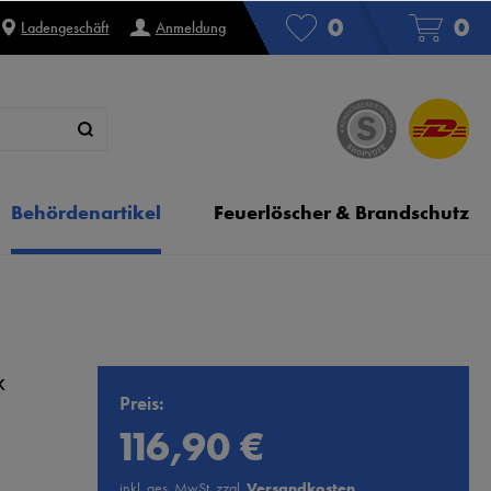
0
0
Ladengeschäft
Anmeldung
Behördenartikel
Feuerlöscher & Brandschutz
x
Preis:
116,90 €
inkl. ges. MwSt. zzgl.
Versandkosten