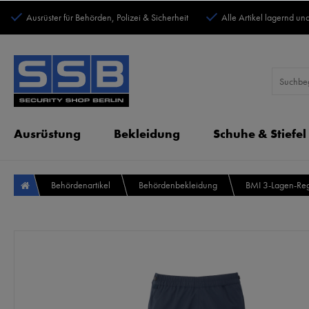
Ausrüster für Behörden, Polizei & Sicherheit
Alle Artikel lagernd und
Ausrüstung
Bekleidung
Schuhe & Stiefel
Behördenartikel
Behördenbekleidung
BMI 3-Lagen-Re