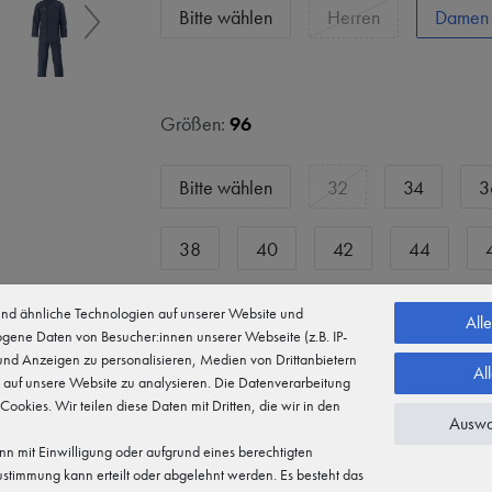
Bitte wählen
Herren
Damen
Größen:
96
Bitte wählen
32
34
3
38
40
42
44
48
50
52
54
d ähnliche Technologien auf unserer Website und
All
gene Daten von Besucher:innen unserer Webseite (z.B. IP-
 und Anzeigen zu personalisieren, Medien von Drittanbietern
58
60
62
64
Al
 auf unsere Website zu analysieren. Die Datenverarbeitung
 Cookies. Wir teilen diese Daten mit Dritten, die wir in den
Auswa
18
19
20
21
2
n mit Einwilligung oder aufgrund eines berechtigten
Zustimmung kann erteilt oder abgelehnt werden. Es besteht das