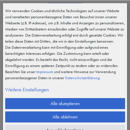
0
Wir verwenden Cookies und ähnliche Technologien auf unserer Website
MENÜ
und verarbeiten personenbezogene Daten von Besucher:innen unserer
Webseite (z.B. IP-Adresse), um z.B. Inhalte und Anzeigen zu personalisieren,
Medien von Drittanbietern einzubinden oder Zugriffe auf unsere Website zu
analysieren. Die Datenverarbeitung erfolgt erst durch gesetzte Cookies. Wir
teilen diese Daten mit Dritten, die wir in den Einstellungen benennen.
Die Datenverarbeitung kann mit Einwilligung oder aufgrund eines
berechtigten Interesses erfolgen. Die Zustimmung kann erteilt oder
abgelehnt werden. Es besteht das Recht, nicht einzuwilligen und die
Einwilligung zu einem späteren Zeitpunkt zu ändern oder zu widerrufen.
Beachten Sie unser
Impressum
und weitere Hinweise zur Verwendung
personenbezogener Daten in unserer
Daten­schutz­erklärung
.
Weitere Einstellungen
Alle akzeptieren
Alle ablehnen