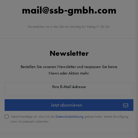
mail@ssb-gmbh.com
Sie erreichen uns in der Zeit von Montag bis Freitag 9 -20 Uhr.
Newsletter
Bestellen Sie unseren Newsletter und verpassen Sie keine
News oder Aktion mehr.
Newsletter Honig
Ihre E-Mail Adresse
Jetzt abonnieren
Hiermit bestätige ich, dass ich die
Daten­schutz­erklärung
gelesen habe. Meine Einwilligung
kann ich jederzeit widerrufen.