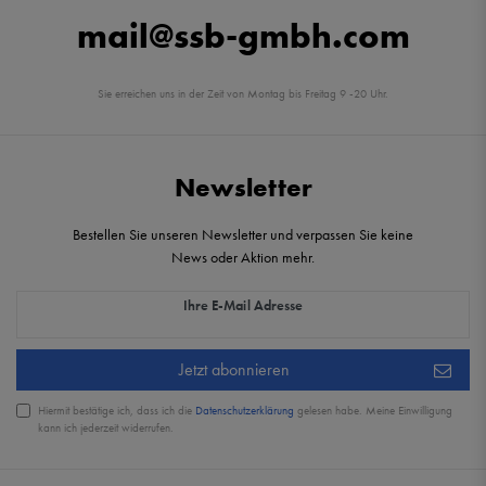
mail@ssb-gmbh.com
Sie erreichen uns in der Zeit von Montag bis Freitag 9 -20 Uhr.
Newsletter
Bestellen Sie unseren Newsletter und verpassen Sie keine
News oder Aktion mehr.
Newsletter Honig
Ihre E-Mail Adresse
Jetzt abonnieren
Hiermit bestätige ich, dass ich die
Daten­schutz­erklärung
gelesen habe. Meine Einwilligung
kann ich jederzeit widerrufen.