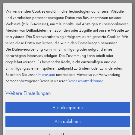
0
Wir verwenden Cookies und ähnliche Technologien auf unserer Website
MENÜ
und verarbeiten personenbezogene Daten von Besucher:innen unserer
Webseite (z.B. IP-Adresse), um z.B. Inhalte und Anzeigen zu personalisieren,
Medien von Drittanbietern einzubinden oder Zugriffe auf unsere Website zu
analysieren. Die Datenverarbeitung erfolgt erst durch gesetzte Cookies. Wir
teilen diese Daten mit Dritten, die wir in den Einstellungen benennen.
Die Datenverarbeitung kann mit Einwilligung oder aufgrund eines
berechtigten Interesses erfolgen. Die Zustimmung kann erteilt oder
abgelehnt werden. Es besteht das Recht, nicht einzuwilligen und die
Einwilligung zu einem späteren Zeitpunkt zu ändern oder zu widerrufen.
Beachten Sie unser
Impressum
und weitere Hinweise zur Verwendung
personenbezogener Daten in unserer
Daten­schutz­erklärung
.
Weitere Einstellungen
Alle akzeptieren
Alle ablehnen