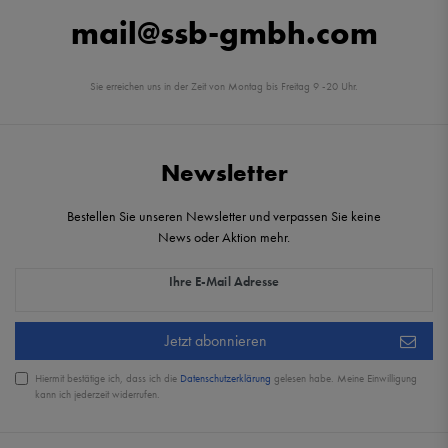
mail@ssb-gmbh.com
Sie erreichen uns in der Zeit von Montag bis Freitag 9 -20 Uhr.
Newsletter
Bestellen Sie unseren Newsletter und verpassen Sie keine
News oder Aktion mehr.
Newsletter Honig
Ihre E-Mail Adresse
Jetzt abonnieren
Hiermit bestätige ich, dass ich die
Daten­schutz­erklärung
gelesen habe. Meine Einwilligung
kann ich jederzeit widerrufen.