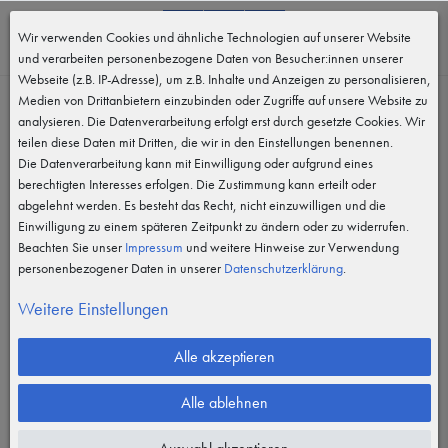
0
Wir verwenden Cookies und ähnliche Technologien auf unserer Website
MENÜ
und verarbeiten personenbezogene Daten von Besucher:innen unserer
Webseite (z.B. IP-Adresse), um z.B. Inhalte und Anzeigen zu personalisieren,
Medien von Drittanbietern einzubinden oder Zugriffe auf unsere Website zu
analysieren. Die Datenverarbeitung erfolgt erst durch gesetzte Cookies. Wir
teilen diese Daten mit Dritten, die wir in den Einstellungen benennen.
Die Datenverarbeitung kann mit Einwilligung oder aufgrund eines
berechtigten Interesses erfolgen. Die Zustimmung kann erteilt oder
abgelehnt werden. Es besteht das Recht, nicht einzuwilligen und die
Einwilligung zu einem späteren Zeitpunkt zu ändern oder zu widerrufen.
Beachten Sie unser
Impressum
und weitere Hinweise zur Verwendung
personenbezogener Daten in unserer
Daten­schutz­erklärung
.
Weitere Einstellungen
Alle akzeptieren
Alle ablehnen