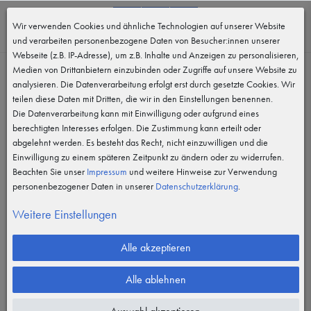
0
Wir verwenden Cookies und ähnliche Technologien auf unserer Website
MENÜ
und verarbeiten personenbezogene Daten von Besucher:innen unserer
Webseite (z.B. IP-Adresse), um z.B. Inhalte und Anzeigen zu personalisieren,
Medien von Drittanbietern einzubinden oder Zugriffe auf unsere Website zu
analysieren. Die Datenverarbeitung erfolgt erst durch gesetzte Cookies. Wir
teilen diese Daten mit Dritten, die wir in den Einstellungen benennen.
Die Datenverarbeitung kann mit Einwilligung oder aufgrund eines
berechtigten Interesses erfolgen. Die Zustimmung kann erteilt oder
abgelehnt werden. Es besteht das Recht, nicht einzuwilligen und die
Einwilligung zu einem späteren Zeitpunkt zu ändern oder zu widerrufen.
Beachten Sie unser
Impressum
und weitere Hinweise zur Verwendung
personenbezogener Daten in unserer
Daten­schutz­erklärung
.
Weitere Einstellungen
Alle akzeptieren
Alle ablehnen