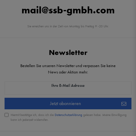
mail@ssb-gmbh.com
Sie erreichen uns in der Zeit von Montag bis Freitag 9 -20 Uhr.
Newsletter
Bestellen Sie unseren Newsletter und verpassen Sie keine
News oder Aktion mehr.
Newsletter Honig
Ihre E-Mail Adresse
Jetzt abonnieren
Hiermit bestätige ich, dass ich die
Daten­schutz­erklärung
gelesen habe. Meine Einwilligung
kann ich jederzeit widerrufen.