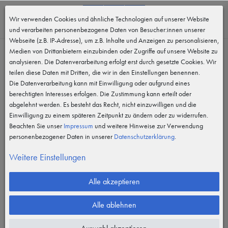
0
Wir verwenden Cookies und ähnliche Technologien auf unserer Website
MENÜ
und verarbeiten personenbezogene Daten von Besucher:innen unserer
Webseite (z.B. IP-Adresse), um z.B. Inhalte und Anzeigen zu personalisieren,
Medien von Drittanbietern einzubinden oder Zugriffe auf unsere Website zu
analysieren. Die Datenverarbeitung erfolgt erst durch gesetzte Cookies. Wir
teilen diese Daten mit Dritten, die wir in den Einstellungen benennen.
Die Datenverarbeitung kann mit Einwilligung oder aufgrund eines
berechtigten Interesses erfolgen. Die Zustimmung kann erteilt oder
abgelehnt werden. Es besteht das Recht, nicht einzuwilligen und die
Einwilligung zu einem späteren Zeitpunkt zu ändern oder zu widerrufen.
Beachten Sie unser
Impressum
und weitere Hinweise zur Verwendung
personenbezogener Daten in unserer
Daten­schutz­erklärung
.
Weitere Einstellungen
Alle akzeptieren
Alle ablehnen