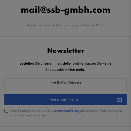
mail@ssb-gmbh.com
Sie erreichen uns in der Zeit von Montag bis Freitag 9 -20 Uhr.
Newsletter
Bestellen Sie unseren Newsletter und verpassen Sie keine
News oder Aktion mehr.
Newsletter Honig
Ihre E-Mail Adresse
Jetzt abonnieren
Hiermit bestätige ich, dass ich die
Daten­schutz­erklärung
gelesen habe. Meine Einwilligung
kann ich jederzeit widerrufen.