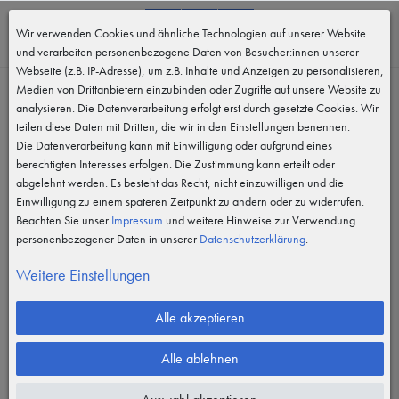
0
Wir verwenden Cookies und ähnliche Technologien auf unserer Website
MENÜ
und verarbeiten personenbezogene Daten von Besucher:innen unserer
Webseite (z.B. IP-Adresse), um z.B. Inhalte und Anzeigen zu personalisieren,
Medien von Drittanbietern einzubinden oder Zugriffe auf unsere Website zu
analysieren. Die Datenverarbeitung erfolgt erst durch gesetzte Cookies. Wir
teilen diese Daten mit Dritten, die wir in den Einstellungen benennen.
Die Datenverarbeitung kann mit Einwilligung oder aufgrund eines
berechtigten Interesses erfolgen. Die Zustimmung kann erteilt oder
abgelehnt werden. Es besteht das Recht, nicht einzuwilligen und die
Einwilligung zu einem späteren Zeitpunkt zu ändern oder zu widerrufen.
Beachten Sie unser
Impressum
und weitere Hinweise zur Verwendung
personenbezogener Daten in unserer
Daten­schutz­erklärung
.
Weitere Einstellungen
Alle akzeptieren
Alle ablehnen