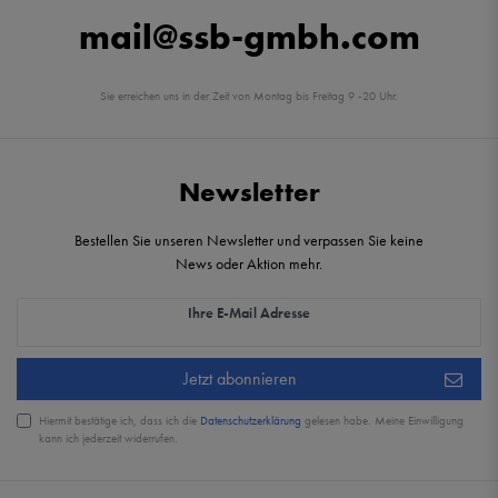
mail@ssb-gmbh.com
Sie erreichen uns in der Zeit von Montag bis Freitag 9 -20 Uhr.
Newsletter
Bestellen Sie unseren Newsletter und verpassen Sie keine
News oder Aktion mehr.
Newsletter Honig
Ihre E-Mail Adresse
Jetzt abonnieren
Hiermit bestätige ich, dass ich die
Daten­schutz­erklärung
gelesen habe. Meine Einwilligung
kann ich jederzeit widerrufen.