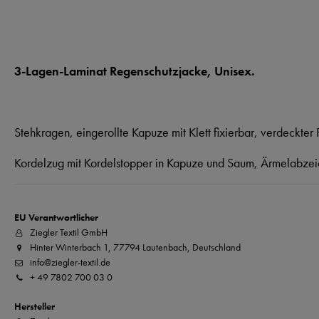
3-Lagen-Laminat Regenschutzjacke, Unisex.
Stehkragen, eingerollte Kapuze mit Klett fixierbar, verdeckter F
Kordelzug mit Kordelstopper in Kapuze und Saum, Ärmelabzei
EU Verantwortlicher
Ziegler Textil GmbH
Hinter Winterbach 1, 77794 Lautenbach, Deutschland
info@ziegler-textil.de
+ 49 7802 700 03 0
Hersteller