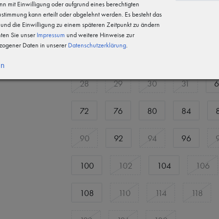
58
60
62
64
n mit Einwilligung oder aufgrund eines berechtigten
Zustimmung kann erteilt oder abgelehnt werden. Es besteht das
n und die Einwilligung zu einem späteren Zeitpunkt zu ändern
18
19
20
21
2
hten Sie unser
Impressum
und weitere Hinweise zur
ogener Daten in unserer
Daten­schutz­erklärung
.
23
24
25
26
en
28
29
30
31
6
72
76
80
84
90
92
94
96
100
102
104
106
108
110
114
118