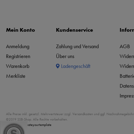
Mein Konto
Kundenservice
Infor
Anmeldung
Zahlung und Versand
AGB
Registrieren
Über uns
Widerr
Warenkorb
Ladengeschäft
Widerr
Merkliste
Batter
Datens
Impres
Alle Preise inkl. gesetzl. Mehrwertsteuer zzgl. Versandkosten und ggf. Nachnahmegebühr
©2019 SSB-Shop. Alle Rechte vorbehalten.
Powered by
createyourtemplate