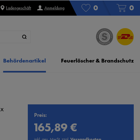
0
0
Ladengeschäft
Anmeldung
Behördenartikel
Feuerlöscher & Brandschutz
ex
Preis:
165,89 €
inkl. ges. MwSt. zzgl.
Versandkosten