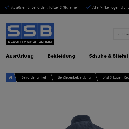
Ausrüster für Behörden, Polizei & Sicherheit
Alle Artikel lagernd und
Ausrüstung
Bekleidung
Schuhe & Stiefel
Behördenartikel
Behördenbekleidung
BMI 3-Lagen-Re