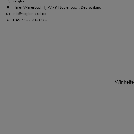
Ziegler
Hinter Winterbach 1, 77794 Lautenbach, Deutschland
info@ziegler-textil.de
+ 49 7802 700 03 0
Wir helfe