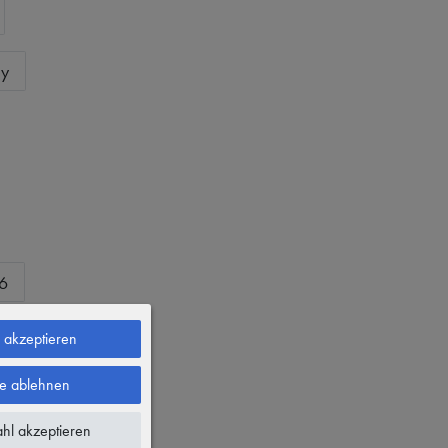
ty
6
46
e akzeptieren
le ablehnen
56
hl akzeptieren