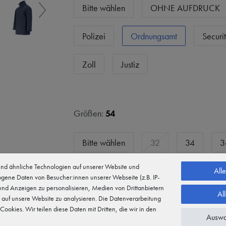
Bitte wählen
OHNE AUFDRUCK
Polizei
Ordnungsamt
Securi
Zoll
Justiz
Größen:
54
Bitte wählen
32
34
3
d ähnliche Technologien auf unserer Website und
38
40
42
44
All
gene Daten von Besucher:innen unserer Webseite (z.B. IP-
 und Anzeigen zu personalisieren, Medien von Drittanbietern
Al
48
50
52
54
 auf unsere Website zu analysieren. Die Datenverarbeitung
 Cookies. Wir teilen diese Daten mit Dritten, die wir in den
Auswa