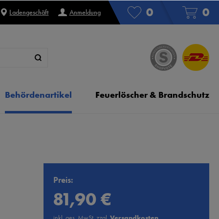
0
0
Ladengeschäft
Anmeldung
Behördenartikel
Feuerlöscher & Brandschutz
Preis:
81,90 €
inkl. ges. MwSt. zzgl.
Versandkosten