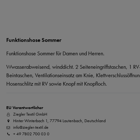
Funktionshose Sommer
Funktionshose Sommer für Damen und Herren.
Wwasserabweisend, winddicht. 2 Seiteneingriffstaschen, 1 RV
Beintaschen, Ventilationseinsatz am Knie, Klettverschlussöffnu
Hosenschlitz mit RV sowie Knopf mit Knopfloch.
EU Verantwortlicher
Ziegler Textil GmbH
Hinter Winterbach 1, 77794 Lautenbach, Deutschland
info@ziegler-textil.de
+ 49 7802 700 03 0