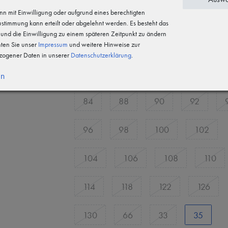
n mit Einwilligung oder aufgrund eines berechtigten
22
23
24
25
Zustimmung kann erteilt oder abgelehnt werden. Es besteht das
n und die Einwilligung zu einem späteren Zeitpunkt zu ändern
27
28
29
30
hten Sie unser
Impressum
und weitere Hinweise zur
ogener Daten in unserer
Daten­schutz­erklärung
.
68
70
72
76
en
84
88
90
92
96
98
100
102
104
106
108
110
114
118
122
126
130
66
33
35