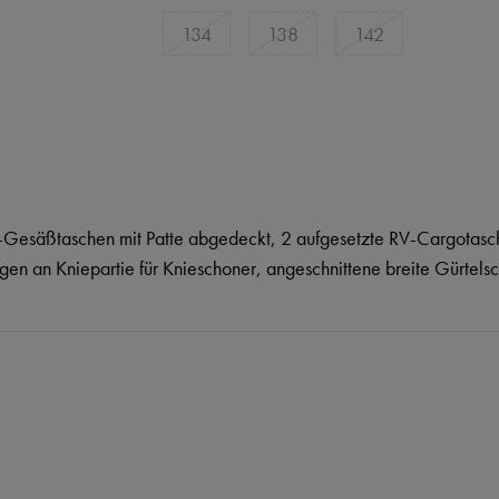
134
138
142
-Gesäßtaschen mit Patte abgedeckt, 2 aufgesetzte RV-Cargotasch
ngen an Kniepartie für Knieschoner, angeschnittene breite Gürtelsc