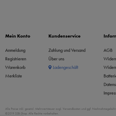
Mein Konto
Kundenservice
Infor
Anmeldung
Zahlung und Versand
AGB
Registrieren
Über uns
Widerr
Warenkorb
Ladengeschäft
Widerr
Merkliste
Batter
Datens
Impres
Alle Preise inkl. gesetzl. Mehrwertsteuer zzgl. Versandkosten und ggf. Nachnahmegebühr
©2019 SSB-Shop. Alle Rechte vorbehalten.