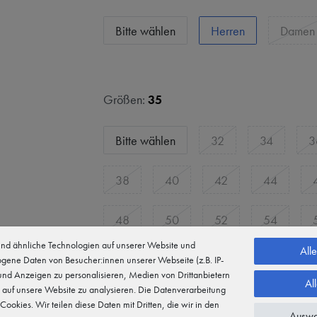
Bitte wählen
Herren
Damen
Größen:
35
Bitte wählen
32
34
3
38
40
42
44
48
50
52
54
d ähnliche Technologien auf unserer Website und
All
58
60
62
64
gene Daten von Besucher:innen unserer Webseite (z.B. IP-
 und Anzeigen zu personalisieren, Medien von Drittanbietern
Al
 auf unsere Website zu analysieren. Die Datenverarbeitung
17
18
19
20
2
 Cookies. Wir teilen diese Daten mit Dritten, die wir in den
Auswa