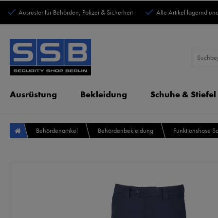
Ausrüster für Behörden, Polizei & Sicherheit
Alle Artikel lagernd und
Ausrüstung
Bekleidung
Schuhe & Stiefel
Behördenartikel
Behördenbekleidung
Funktionshose S