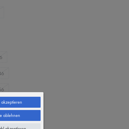
6
46
56
e akzeptieren
16
le ablehnen
1
hl akzeptieren