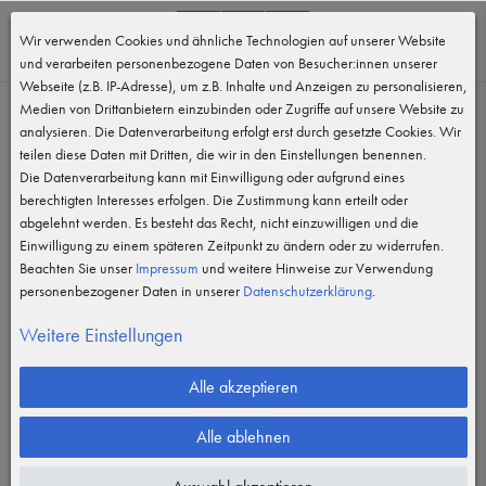
0
Wir verwenden Cookies und ähnliche Technologien auf unserer Website
MENÜ
und verarbeiten personenbezogene Daten von Besucher:innen unserer
Webseite (z.B. IP-Adresse), um z.B. Inhalte und Anzeigen zu personalisieren,
Medien von Drittanbietern einzubinden oder Zugriffe auf unsere Website zu
analysieren. Die Datenverarbeitung erfolgt erst durch gesetzte Cookies. Wir
teilen diese Daten mit Dritten, die wir in den Einstellungen benennen.
Die Datenverarbeitung kann mit Einwilligung oder aufgrund eines
berechtigten Interesses erfolgen. Die Zustimmung kann erteilt oder
abgelehnt werden. Es besteht das Recht, nicht einzuwilligen und die
Einwilligung zu einem späteren Zeitpunkt zu ändern oder zu widerrufen.
Beachten Sie unser
Impressum
und weitere Hinweise zur Verwendung
personenbezogener Daten in unserer
Daten­schutz­erklärung
.
Weitere Einstellungen
Alle akzeptieren
Alle ablehnen