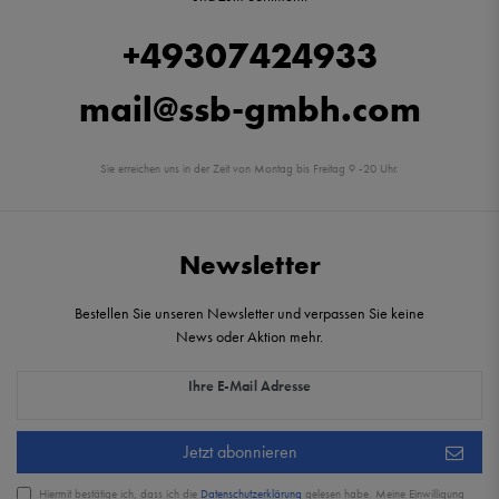
+49307424933
mail@ssb-gmbh.com
Sie erreichen uns in der Zeit von Montag bis Freitag 9 -20 Uhr.
Newsletter
Bestellen Sie unseren Newsletter und verpassen Sie keine
News oder Aktion mehr.
Newsletter Honig
Ihre E-Mail Adresse
Jetzt abonnieren
Hiermit bestätige ich, dass ich die
Daten­schutz­erklärung
gelesen habe. Meine Einwilligung