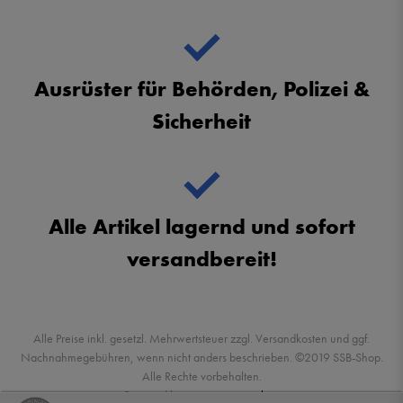
Ausrüster für Behörden, Polizei &
Sicherheit
Alle Artikel lagernd und sofort
versandbereit!
Alle Preise inkl. gesetzl. Mehrwertsteuer zzgl. Versandkosten und ggf.
Nachnahmegebühren, wenn nicht anders beschrieben. ©2019 SSB-Shop.
Alle Rechte vorbehalten.
Powered by
createyourtemplate