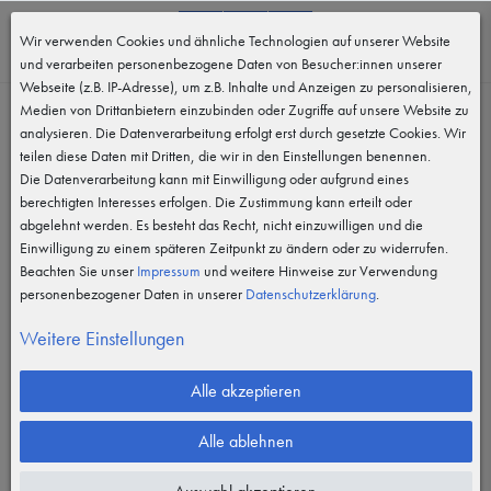
0
Wir verwenden Cookies und ähnliche Technologien auf unserer Website
MENÜ
und verarbeiten personenbezogene Daten von Besucher:innen unserer
Webseite (z.B. IP-Adresse), um z.B. Inhalte und Anzeigen zu personalisieren,
Medien von Drittanbietern einzubinden oder Zugriffe auf unsere Website zu
analysieren. Die Datenverarbeitung erfolgt erst durch gesetzte Cookies. Wir
teilen diese Daten mit Dritten, die wir in den Einstellungen benennen.
Die Datenverarbeitung kann mit Einwilligung oder aufgrund eines
berechtigten Interesses erfolgen. Die Zustimmung kann erteilt oder
abgelehnt werden. Es besteht das Recht, nicht einzuwilligen und die
Einwilligung zu einem späteren Zeitpunkt zu ändern oder zu widerrufen.
Beachten Sie unser
Impressum
und weitere Hinweise zur Verwendung
personenbezogener Daten in unserer
Daten­schutz­erklärung
.
Weitere Einstellungen
Alle akzeptieren
Alle ablehnen