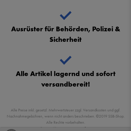
Ausrüster für Behörden, Polizei &
Sicherheit
Alle Artikel lagernd und sofort
versandbereit!
Alle Preise inkl. gesetzl. Mehrwertsteuer zzgl. Versandkosten und ggf.
Nachnahmegebühren, wenn nicht anders beschrieben. ©2019 SSB-Shop.
Alle Rechte vorbehalten.
Powered by
createyourtemplate