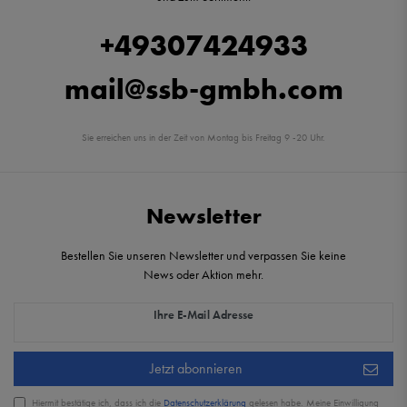
+49307424933
mail@ssb-gmbh.com
Sie erreichen uns in der Zeit von Montag bis Freitag 9 -20 Uhr.
Newsletter
Bestellen Sie unseren Newsletter und verpassen Sie keine
News oder Aktion mehr.
Newsletter Honig
Ihre E-Mail Adresse
Jetzt abonnieren
Hiermit bestätige ich, dass ich die
Daten­schutz­erklärung
gelesen habe. Meine Einwilligung