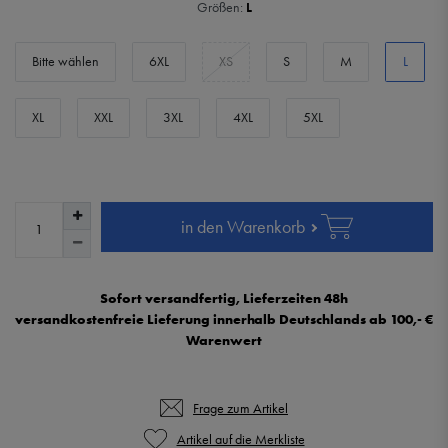
Größen:
L
Bitte wählen
6XL
XS
S
M
L
XL
XXL
3XL
4XL
5XL
in den Warenkorb
Sofort versandfertig, Lieferzeiten 48h
versandkostenfreie Lieferung innerhalb Deutschlands ab 100,- €
Warenwert
Frage zum Artikel