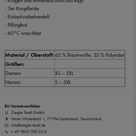
- Kragen und Ärmelabschluss aus Ripp
- 3er Knopfleiste
- Einlaufvorbehandelt
- Pillingfest
- 60°C waschbar
Material / Oberstoff:
65 % Baumwolle, 35 % Polyester
Größen:
Damen:
XS – 5XL
Herren:
S – 5XL
EU Verantwortlicher
Ziegler Textil GmbH
Hinter Winterbach 1, 77794 Lautenbach, Deutschland
info@ziegler-textil.de
+ 49 7802 700 03 0