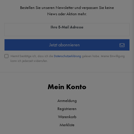
Bestellen Sie unseren Newsletter und verpassen Sie keine
News oder Aktion mehr.
Newsletter Honig
Ihre E-Mail Adresse
Jetzt abonnieren
Hiermit bestätige ich, dass ich die
Daten­schutz­erklärung
gelesen habe. Meine Einwilligung
kann ich jederzeit widerrufen.
Mein Konto
Anmeldung
Registrieren
Warenkorb
Merkliste