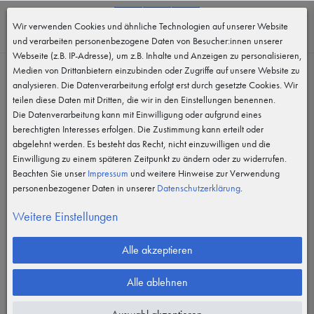
0
Wir verwenden Cookies und ähnliche Technologien auf unserer Website
MENÜ
und verarbeiten personenbezogene Daten von Besucher:innen unserer
Webseite (z.B. IP-Adresse), um z.B. Inhalte und Anzeigen zu personalisieren,
Medien von Drittanbietern einzubinden oder Zugriffe auf unsere Website zu
analysieren. Die Datenverarbeitung erfolgt erst durch gesetzte Cookies. Wir
teilen diese Daten mit Dritten, die wir in den Einstellungen benennen.
Die Datenverarbeitung kann mit Einwilligung oder aufgrund eines
berechtigten Interesses erfolgen. Die Zustimmung kann erteilt oder
abgelehnt werden. Es besteht das Recht, nicht einzuwilligen und die
Einwilligung zu einem späteren Zeitpunkt zu ändern oder zu widerrufen.
Beachten Sie unser
Impressum
und weitere Hinweise zur Verwendung
personenbezogener Daten in unserer
Daten­schutz­erklärung
.
Weitere Einstellungen
Alle akzeptieren
Alle ablehnen