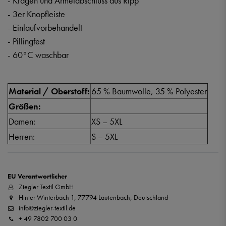
- Kragen und Ärmelabschluss aus Ripp
- 3er Knopfleiste
- Einlaufvorbehandelt
- Pillingfest
- 60°C waschbar
Material / Oberstoff:
65 % Baumwolle, 35 % Polyester
Größen:
Damen:
XS – 5XL
Herren:
S – 5XL
EU Verantwortlicher
Ziegler Textil GmbH
Hinter Winterbach 1, 77794 Lautenbach, Deutschland
info@ziegler-textil.de
+ 49 7802 700 03 0