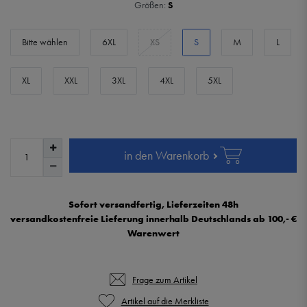
Größen:
S
Bitte wählen
6XL
XS
S
M
L
XL
XXL
3XL
4XL
5XL
in den Warenkorb
Sofort versandfertig, Lieferzeiten 48h
versandkostenfreie Lieferung innerhalb Deutschlands ab 100,- €
Warenwert
Frage zum Artikel