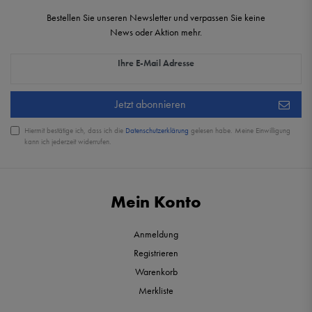
Bestellen Sie unseren Newsletter und verpassen Sie keine
News oder Aktion mehr.
Newsletter Honig
Ihre E-Mail Adresse
Jetzt abonnieren
Hiermit bestätige ich, dass ich die
Daten­schutz­erklärung
gelesen habe. Meine Einwilligung
kann ich jederzeit widerrufen.
Mein Konto
Anmeldung
Registrieren
Warenkorb
Merkliste