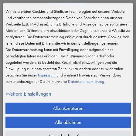
0
Wir verwenden Cookies und ähnliche Technologien auf unserer Website
MENÜ
und verarbeiten personenbezogene Daten von Besucher:innen unserer
Webseite (z.B. IP-Adresse), um z.B. Inhalte und Anzeigen zu personalisieren,
Medien von Drittanbietern einzubinden oder Zugriffe auf unsere Website zu
analysieren. Die Datenverarbeitung erfolgt erst durch gesetzte Cookies. Wir
teilen diese Daten mit Dritten, die wir in den Einstellungen benennen.
Die Datenverarbeitung kann mit Einwilligung oder aufgrund eines
berechtigten Interesses erfolgen. Die Zustimmung kann erteilt oder
abgelehnt werden. Es besteht das Recht, nicht einzuwilligen und die
Einwilligung zu einem späteren Zeitpunkt zu ändern oder zu widerrufen.
Beachten Sie unser
Impressum
und weitere Hinweise zur Verwendung
personenbezogener Daten in unserer
Daten­schutz­erklärung
.
Weitere Einstellungen
Alle akzeptieren
Alle ablehnen