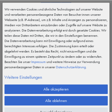
0
Wir verwenden Cookies und ähnliche Technologien auf unserer Website
MENÜ
und verarbeiten personenbezogene Daten von Besucher:innen unserer
Webseite (z.B. IP-Adresse), um z.B. Inhalte und Anzeigen zu personalisieren,
Medien von Drittanbietern einzubinden oder Zugriffe auf unsere Website zu
analysieren. Die Datenverarbeitung erfolgt erst durch gesetzte Cookies. Wir
teilen diese Daten mit Dritten, die wir in den Einstellungen benennen.
Die Datenverarbeitung kann mit Einwilligung oder aufgrund eines
berechtigten Interesses erfolgen. Die Zustimmung kann erteilt oder
abgelehnt werden. Es besteht das Recht, nicht einzuwilligen und die
Einwilligung zu einem späteren Zeitpunkt zu ändern oder zu widerrufen.
Beachten Sie unser
Impressum
und weitere Hinweise zur Verwendung
personenbezogener Daten in unserer
Daten­schutz­erklärung
.
Weitere Einstellungen
Alle akzeptieren
Alle ablehnen