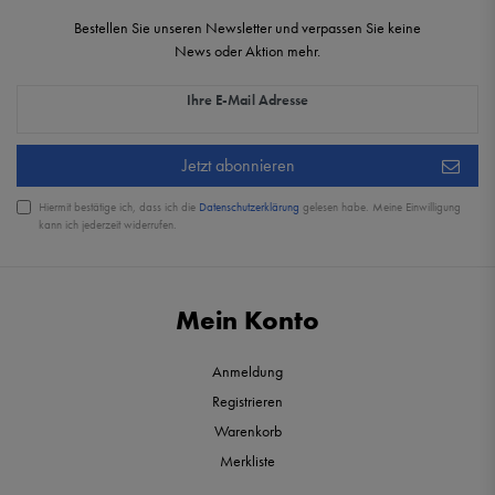
Bestellen Sie unseren Newsletter und verpassen Sie keine
News oder Aktion mehr.
Newsletter Honig
Ihre E-Mail Adresse
Jetzt abonnieren
Hiermit bestätige ich, dass ich die
Daten­schutz­erklärung
gelesen habe. Meine Einwilligung
kann ich jederzeit widerrufen.
Mein Konto
Anmeldung
Registrieren
Warenkorb
Merkliste