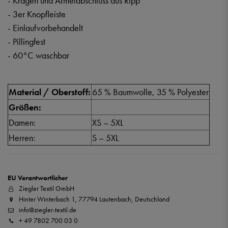
- Kragen und Ärmelabschluss aus Ripp
- 3er Knopfleiste
- Einlaufvorbehandelt
- Pillingfest
- 60°C waschbar
Material / Oberstoff:
65 % Baumwolle, 35 % Polyester
Größen:
Damen:
XS – 5XL
Herren:
S – 5XL
EU Verantwortlicher
Ziegler Textil GmbH
Hinter Winterbach 1, 77794 Lautenbach, Deutschland
info@ziegler-textil.de
+ 49 7802 700 03 0