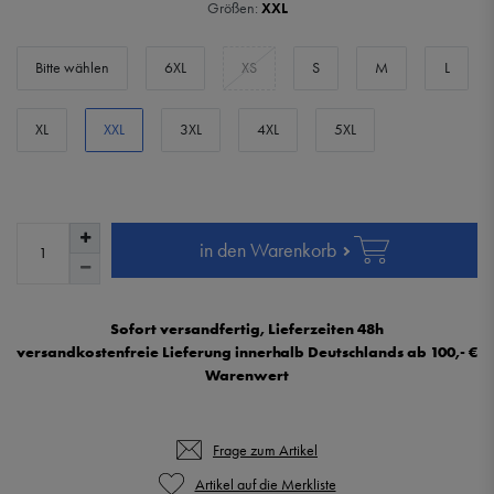
Größen:
XXL
Bitte wählen
6XL
XS
S
M
L
XL
XXL
3XL
4XL
5XL
in den Warenkorb
Sofort versandfertig, Lieferzeiten 48h
versandkostenfreie Lieferung innerhalb Deutschlands ab 100,- €
Warenwert
Frage zum Artikel