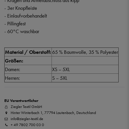
- Kragen und Ärmelabschluss aus Ripp
- 3er Knopfleiste
- Einlaufvorbehandelt
- Pillingfest
- 60°C waschbar
Material / Oberstoff:
65 % Baumwolle, 35 % Polyester
Größen:
Damen:
XS – 5XL
Herren:
S – 5XL
EU Verantwortlicher
Ziegler Textil GmbH
Hinter Winterbach 1, 77794 Lautenbach, Deutschland
info@ziegler-textil.de
+ 49 7802 700 03 0