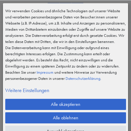
0
Wir verwenden Cookies und ähnliche Technologien auf unserer Website
MENÜ
und verarbeiten personenbezogene Daten von Besucher:innen unserer
Webseite (z.B. IP-Adresse), um z.B. Inhalte und Anzeigen zu personalisieren,
Medien von Drittanbietern einzubinden oder Zugriffe auf unsere Website zu
analysieren. Die Datenverarbeitung erfolgt erst durch gesetzte Cookies. Wir
teilen diese Daten mit Dritten, die wir in den Einstellungen benennen.
Die Datenverarbeitung kann mit Einwilligung oder aufgrund eines
berechtigten Interesses erfolgen. Die Zustimmung kann erteilt oder
abgelehnt werden. Es besteht das Recht, nicht einzuwilligen und die
Einwilligung zu einem späteren Zeitpunkt zu ändern oder zu widerrufen.
Beachten Sie unser
Impressum
und weitere Hinweise zur Verwendung
personenbezogener Daten in unserer
Daten­schutz­erklärung
.
Weitere Einstellungen
Alle akzeptieren
Alle ablehnen