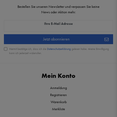
Bestellen Sie unseren Newsletter und verpassen Sie keine
News oder Aktion mehr.
Newsletter Honig
Ihre E-Mail Adresse
Jetzt abonnieren
Hiermit bestätige ich, dass ich die
Daten­schutz­erklärung
gelesen habe. Meine Einwilligung
kann ich jederzeit widerrufen.
Mein Konto
Anmeldung
Registrieren
Warenkorb
Merkliste