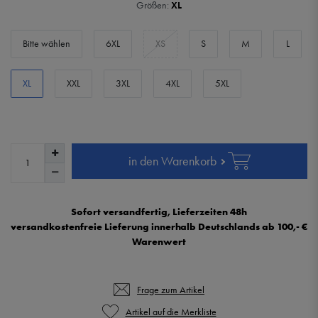
Größen:
XL
Bitte wählen
6XL
XS
S
M
L
XL
XXL
3XL
4XL
5XL
in den Warenkorb
Sofort versandfertig, Lieferzeiten 48h
versandkostenfreie Lieferung innerhalb Deutschlands ab 100,- €
Warenwert
Frage zum Artikel