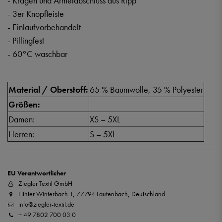
- Kragen und Ärmelabschluss aus Ripp
- 3er Knopfleiste
- Einlaufvorbehandelt
- Pillingfest
- 60°C waschbar
Material / Oberstoff:
65 % Baumwolle, 35 % Polyester
Größen:
Damen:
XS – 5XL
Herren:
S – 5XL
EU Verantwortlicher
Ziegler Textil GmbH
Hinter Winterbach 1, 77794 Lautenbach, Deutschland
info@ziegler-textil.de
+ 49 7802 700 03 0