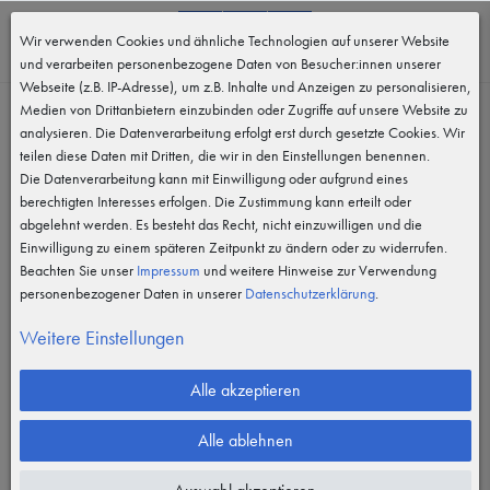
0
Wir verwenden Cookies und ähnliche Technologien auf unserer Website
MENÜ
und verarbeiten personenbezogene Daten von Besucher:innen unserer
Webseite (z.B. IP-Adresse), um z.B. Inhalte und Anzeigen zu personalisieren,
Medien von Drittanbietern einzubinden oder Zugriffe auf unsere Website zu
analysieren. Die Datenverarbeitung erfolgt erst durch gesetzte Cookies. Wir
teilen diese Daten mit Dritten, die wir in den Einstellungen benennen.
Die Datenverarbeitung kann mit Einwilligung oder aufgrund eines
berechtigten Interesses erfolgen. Die Zustimmung kann erteilt oder
abgelehnt werden. Es besteht das Recht, nicht einzuwilligen und die
Einwilligung zu einem späteren Zeitpunkt zu ändern oder zu widerrufen.
Beachten Sie unser
Impressum
und weitere Hinweise zur Verwendung
personenbezogener Daten in unserer
Daten­schutz­erklärung
.
Weitere Einstellungen
Alle akzeptieren
Alle ablehnen