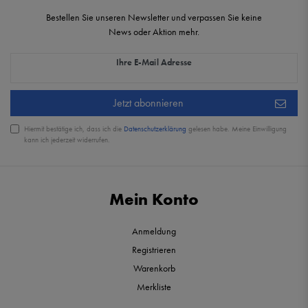
Bestellen Sie unseren Newsletter und verpassen Sie keine
News oder Aktion mehr.
Newsletter Honig
Ihre E-Mail Adresse
Jetzt abonnieren
Hiermit bestätige ich, dass ich die
Daten­schutz­erklärung
gelesen habe. Meine Einwilligung
kann ich jederzeit widerrufen.
Mein Konto
Anmeldung
Registrieren
Warenkorb
Merkliste