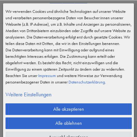
0
Wir verwenden Cookies und ähnliche Technologien auf unserer Website
MENÜ
und verarbeiten personenbezogene Daten von Besucher:innen unserer
Webseite (z.B. IP-Adresse), um z.B. Inhalte und Anzeigen zu personalisieren,
Medien von Drittanbietern einzubinden oder Zugriffe auf unsere Website zu
analysieren. Die Datenverarbeitung erfolgt erst durch gesetzte Cookies. Wir
teilen diese Daten mit Dritten, die wir in den Einstellungen benennen.
Die Datenverarbeitung kann mit Einwilligung oder aufgrund eines
berechtigten Interesses erfolgen. Die Zustimmung kann erteilt oder
abgelehnt werden. Es besteht das Recht, nicht einzuwilligen und die
Einwilligung zu einem späteren Zeitpunkt zu ändern oder zu widerrufen.
Beachten Sie unser
Impressum
und weitere Hinweise zur Verwendung
personenbezogener Daten in unserer
Daten­schutz­erklärung
.
Weitere Einstellungen
Alle akzeptieren
Alle ablehnen