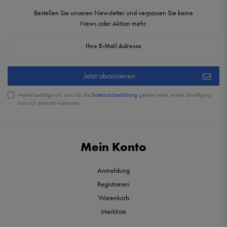
Bestellen Sie unseren Newsletter und verpassen Sie keine
News oder Aktion mehr.
Newsletter Honig
Ihre E-Mail Adresse
Jetzt abonnieren
Hiermit bestätige ich, dass ich die
Daten­schutz­erklärung
gelesen habe. Meine Einwilligung
kann ich jederzeit widerrufen.
Mein Konto
Anmeldung
Registrieren
Warenkorb
Merkliste