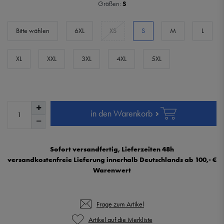
Größen:
S
Bitte wählen
6XL
XS
S
M
L
XL
XXL
3XL
4XL
5XL
in den Warenkorb
Sofort versandfertig, Lieferzeiten 48h
versandkostenfreie Lieferung innerhalb Deutschlands ab 100,- €
Warenwert
Frage zum Artikel