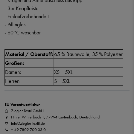
- Kragen und Ärmelabschluss aus Ripp
- 3er Knopfleiste
- Einlaufvorbehandelt
- Pillingfest
- 60°C waschbar
Material / Oberstoff:
65 % Baumwolle, 35 % Polyester
Größen:
Damen:
XS – 5XL
Herren:
S – 5XL
EU Verantwortlicher
Ziegler Textil GmbH
Hinter Winterbach 1, 77794 Lautenbach, Deutschland
info@ziegler-textil.de
+ 49 7802 700 03 0