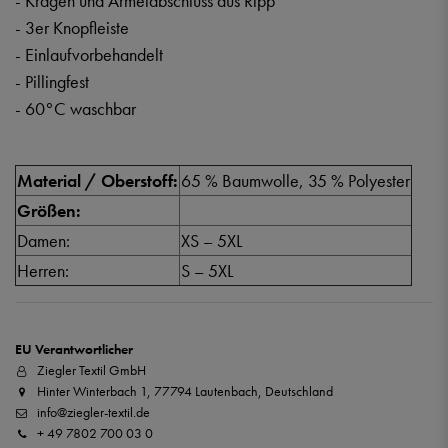
- Kragen und Ärmelabschluss aus Ripp
- 3er Knopfleiste
- Einlaufvorbehandelt
- Pillingfest
- 60°C waschbar
Material / Oberstoff:
65 % Baumwolle, 35 % Polyester
Größen:
Damen:
XS – 5XL
Herren:
S – 5XL
EU Verantwortlicher
Ziegler Textil GmbH
Hinter Winterbach 1, 77794 Lautenbach, Deutschland
info@ziegler-textil.de
+ 49 7802 700 03 0