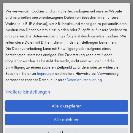
0
Wir verwenden Cookies und ähnliche Technologien auf unserer Website
MENÜ
und verarbeiten personenbezogene Daten von Besucher:innen unserer
Webseite (z.B. IP-Adresse), um z.B. Inhalte und Anzeigen zu personalisieren,
Medien von Drittanbietern einzubinden oder Zugriffe auf unsere Website zu
analysieren. Die Datenverarbeitung erfolgt erst durch gesetzte Cookies. Wir
teilen diese Daten mit Dritten, die wir in den Einstellungen benennen.
Die Datenverarbeitung kann mit Einwilligung oder aufgrund eines
berechtigten Interesses erfolgen. Die Zustimmung kann erteilt oder
abgelehnt werden. Es besteht das Recht, nicht einzuwilligen und die
Einwilligung zu einem späteren Zeitpunkt zu ändern oder zu widerrufen.
Beachten Sie unser
Impressum
und weitere Hinweise zur Verwendung
personenbezogener Daten in unserer
Daten­schutz­erklärung
.
Weitere Einstellungen
Alle akzeptieren
Alle ablehnen