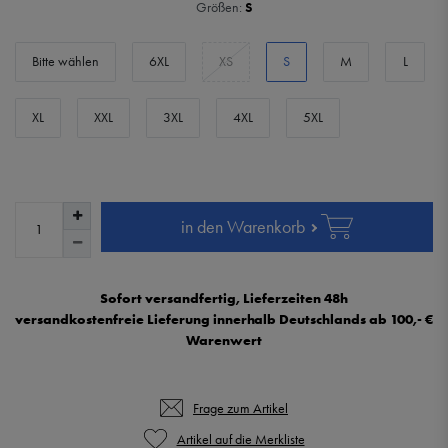
Größen:
S
Bitte wählen
6XL
XS
S
M
L
XL
XXL
3XL
4XL
5XL
in den Warenkorb
Sofort versandfertig, Lieferzeiten 48h
versandkostenfreie Lieferung innerhalb Deutschlands ab 100,- €
Warenwert
Frage zum Artikel