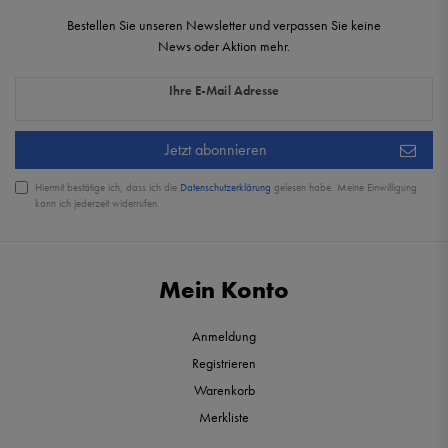
Bestellen Sie unseren Newsletter und verpassen Sie keine
News oder Aktion mehr.
Newsletter Honig
Ihre E-Mail Adresse
Jetzt abonnieren
Hiermit bestätige ich, dass ich die
Daten­schutz­erklärung
gelesen habe. Meine Einwilligung
kann ich jederzeit widerrufen.
Mein Konto
Anmeldung
Registrieren
Warenkorb
Merkliste