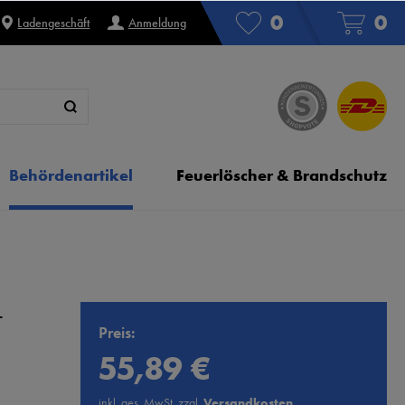
0
0
Ladengeschäft
Anmeldung
Behördenartikel
Feuerlöscher & Brandschutz
-
Preis:
55,89 €
inkl. ges. MwSt. zzgl.
Versandkosten