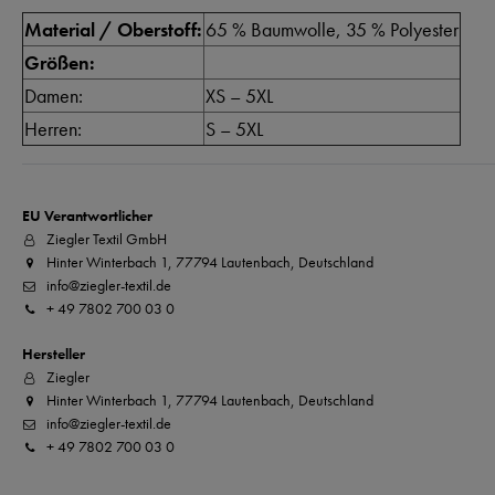
Material / Oberstoff:
65 % Baumwolle, 35 % Polyester
Größen:
Damen:
XS – 5XL
Herren:
S – 5XL
EU Verantwortlicher
Ziegler Textil GmbH
Hinter Winterbach 1, 77794 Lautenbach, Deutschland
info@ziegler-textil.de
+ 49 7802 700 03 0
Hersteller
Ziegler
Hinter Winterbach 1, 77794 Lautenbach, Deutschland
info@ziegler-textil.de
+ 49 7802 700 03 0