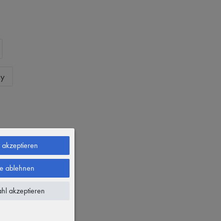
ty
e akzeptieren
le ablehnen
S
hl akzeptieren
L