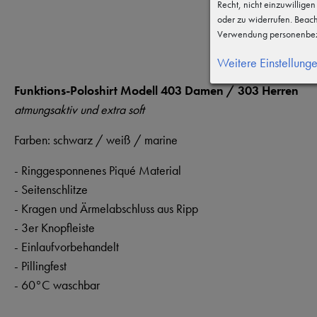
Recht, nicht einzuwillige
oder zu widerrufen. Beac
Verwendung personenbez
Weitere Einstellung
Funktions-Poloshirt Modell 403 Damen / 303 Herren
atmungsaktiv und extra soft
Farben: schwarz / weiß / marine
- Ringgesponnenes Piqué Material
- Seitenschlitze
- Kragen und Ärmelabschluss aus Ripp
- 3er Knopfleiste
- Einlaufvorbehandelt
- Pillingfest
- 60°C waschbar