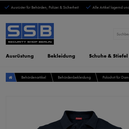
Ausrüster für Behörden, Polizei & Sicherheit
Alle Artikel lagernd und
Ausrüstung
Bekleidung
Schuhe & Stiefel
Behördenartikel
Behördenbekleidung
Poloshirt für Da