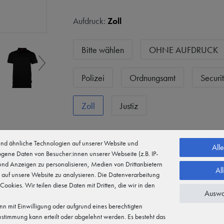
Aufdruck:
Zoll
Bitte wählen
OHNE AUFDRUCK
Polizei
Ordnungsamt
Securi
Zoll
Justiz
d ähnliche Technologien auf unserer Website und
All
Größen:
XXL
gene Daten von Besucher:innen unserer Webseite (z.B. IP-
 und Anzeigen zu personalisieren, Medien von Drittanbietern
Al
 auf unsere Website zu analysieren. Die Datenverarbeitung
Bitte wählen
6XL
XS
 Cookies. Wir teilen diese Daten mit Dritten, die wir in den
Auswa
n mit Einwilligung oder aufgrund eines berechtigten
M
L
XL
XXL
3X
Zustimmung kann erteilt oder abgelehnt werden. Es besteht das