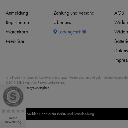
Anmeldung
Zahlung und Versand
AGB
Registrieren
Über uns
Widerr
Warenkorb
Ladengeschäft
Widerr
Merkliste
Batter
Datens
Impres
Alle Preise inkl. gesetzl. Mehrwertsteuer zzgl. Versandkosten und ggf. Nachnahmegebühr
©2019 SSB-Shop. Alle Rechte vorbehalten.
Powered by
createyourtemplate
Offizieller Mehler Händler für Berlin und Brandenburg
Keine
Bewertung