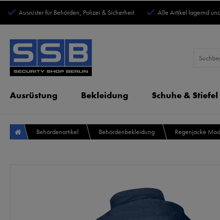
Ausrüster für Behörden, Polizei & Sicherheit
Alle Artikel lagernd und
Ausrüstung
Bekleidung
Schuhe & Stiefel
Behördenartikel
Behördenbekleidung
Regenjacke Mod