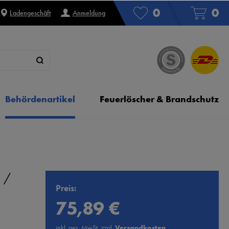
0
0
Ladengeschäft
Anmeldung
Behördenartikel
Feuerlöscher & Brandschutz
 /
Preis:
75,89 €
inkl. ges. MwSt. zzgl.
Versandkosten