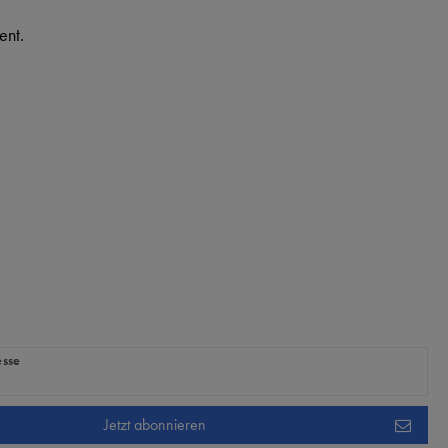
ent.
ig
esse
Jetzt abonnieren