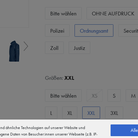
Bitte wählen
OHNE AUFDRUCK
Polizei
Ordnungsamt
Securi
Zoll
Justiz
Größen:
XXL
Bitte wählen
XS
S
M
L
XL
XXL
3XL
d ähnliche Technologien auf unserer Website und
All
gene Daten von Besucher:innen unserer Webseite (z.B. IP-