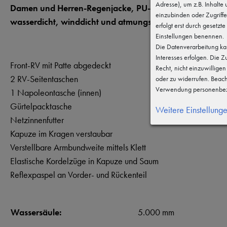
Adresse), um z.B. Inhalte
Damen und Herren-Regenjacke, PU-beschichtet,
einzubinden oder Zugriffe
wasserdicht, winddicht und atmungsaktiv
erfolgt erst durch gesetzte
Einstellungen benennen.
Die Datenverarbeitung kan
Interesses erfolgen. Die 
Front-RV mit Patte abgedeckt
Recht, nicht einzuwillige
2 RV-Seitentaschen
oder zu widerrufen. Beac
Verwendung personenbez
1 Napoleontasche (innen)
Gürtelpacktasche
Weitere Einstellung
Netzinnenfutter
Kapuze im Kragen verstaubar
Verstellbare Armbundweite mittels Klett
Elastische Kordelzüge in Kapuze und Saum
Reflexpaspel an Vorder- und Rückenteil
Wassersäule:
5.000 mm