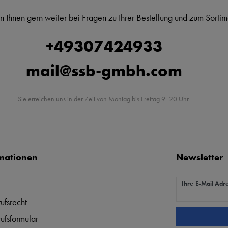
n Ihnen gern weiter bei Fragen zu Ihrer Bestellung und zum Sortim
+49307424933
mail@ssb-gmbh.com
Sie erreichen uns in der Zeit von Montag bis Freitag 9 -20 Uhr.
mationen
Newsletter
Newsletter Hon
Ihre E-Mail Adr
ufsrecht
ufsformular