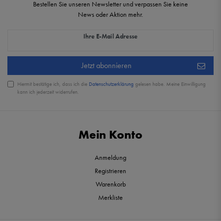
Bestellen Sie unseren Newsletter und verpassen Sie keine
News oder Aktion mehr.
Newsletter Honig
Ihre E-Mail Adresse
Jetzt abonnieren
Hiermit bestätige ich, dass ich die
Daten­schutz­erklärung
gelesen habe. Meine Einwilligung
kann ich jederzeit widerrufen.
Mein Konto
Anmeldung
Registrieren
Warenkorb
Merkliste