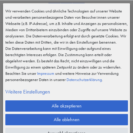
0
Wir verwenden Cookies und ähnliche Technologien auf unserer Website
MENÜ
und verarbeiten personenbezogene Daten von Besucher:innen unserer
Webseite (z.B. IP-Adresse), um z.B. Inhalte und Anzeigen zu personalisieren,
Medien von Drittanbietern einzubinden oder Zugriffe auf unsere Website zu
analysieren. Die Datenverarbeitung erfolgt erst durch gesetzte Cookies. Wir
teilen diese Daten mit Dritten, die wir in den Einstellungen benennen.
Die Datenverarbeitung kann mit Einwilligung oder aufgrund eines
berechtigten Interesses erfolgen. Die Zustimmung kann erteilt oder
abgelehnt werden. Es besteht das Recht, nicht einzuwilligen und die
Einwilligung zu einem späteren Zeitpunkt zu ändern oder zu widerrufen.
Beachten Sie unser
Impressum
und weitere Hinweise zur Verwendung
personenbezogener Daten in unserer
Daten­schutz­erklärung
.
Weitere Einstellungen
Alle akzeptieren
Alle ablehnen