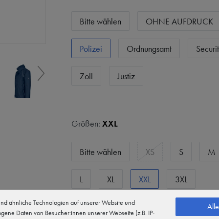
Bitte wählen
OHNE AUFDRUCK
Polizei
Ordnungsamt
Securi
Zoll
Justiz
Größen:
XXL
Bitte wählen
XS
S
M
L
XL
XXL
3XL
d ähnliche Technologien auf unserer Website und
All
gene Daten von Besucher:innen unserer Webseite (z.B. IP-