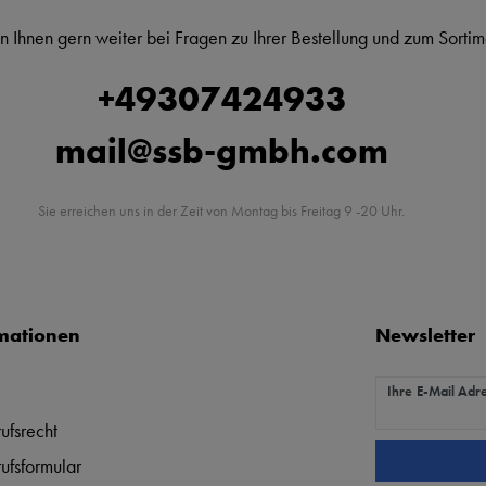
n Ihnen gern weiter bei Fragen zu Ihrer Bestellung und zum Sortim
+49307424933
mail@ssb-gmbh.com
Sie erreichen uns in der Zeit von Montag bis Freitag 9 -20 Uhr.
mationen
Newsletter
Newsletter Hon
Ihre E-Mail Adr
ufsrecht
ufsformular