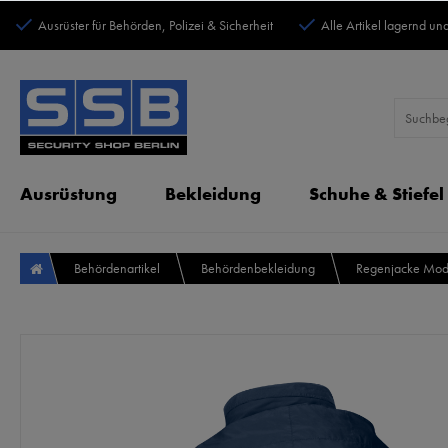
Ausrüster für Behörden, Polizei & Sicherheit
Alle Artikel lagernd und
Ausrüstung
Bekleidung
Schuhe & Stiefel
Behördenartikel
Behördenbekleidung
Regenjacke Mod