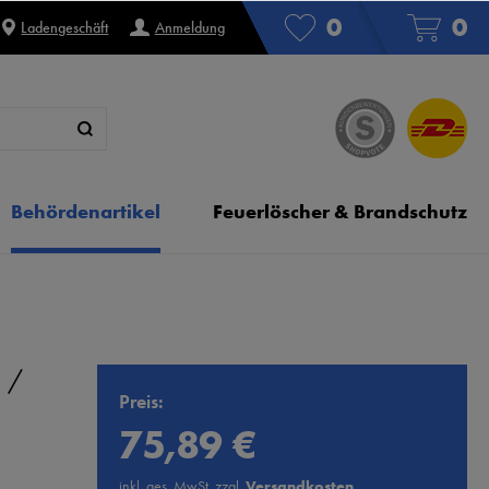
0
0
Ladengeschäft
Anmeldung
Behördenartikel
Feuerlöscher & Brandschutz
 /
Preis:
75,89 €
inkl. ges. MwSt. zzgl.
Versandkosten