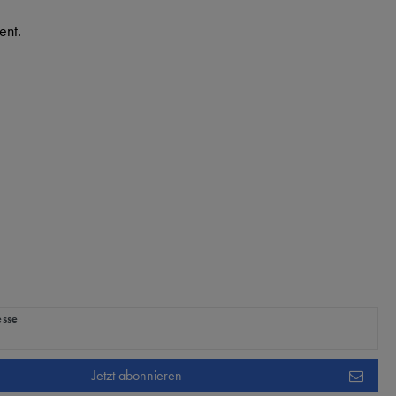
ent.
ig
esse
Jetzt abonnieren