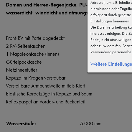
Adresse), um z.B. Inhalte
Damen und Herren-Regenjacke, PU-beschichtet,
einzubinden oder Zugriffe
wasserdicht, winddicht und atmungsaktiv
erfolgt erst durch gesetzte
Einstellungen benennen.
Die Datenverarbeitung kan
Interesses erfolgen. Die 
Front-RV mit Patte abgedeckt
Recht, nicht einzuwillige
2 RV-Seitentaschen
oder zu widerrufen. Beac
Verwendung personenbez
1 Napoleontasche (innen)
Gürtelpacktasche
Weitere Einstellung
Netzinnenfutter
Kapuze im Kragen verstaubar
Verstellbare Armbundweite mittels Klett
Elastische Kordelzüge in Kapuze und Saum
Reflexpaspel an Vorder- und Rückenteil
Wassersäule:
5.000 mm