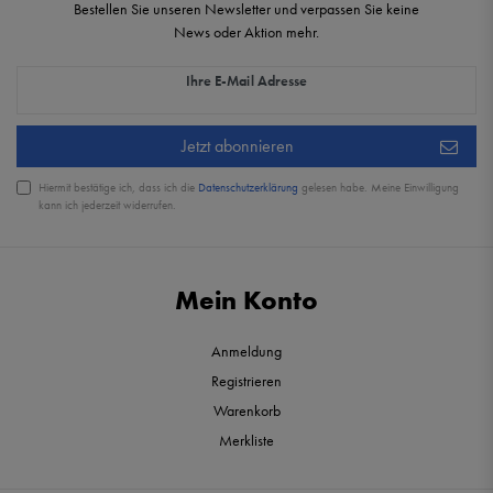
Bestellen Sie unseren Newsletter und verpassen Sie keine
News oder Aktion mehr.
Newsletter Honig
Ihre E-Mail Adresse
Jetzt abonnieren
Hiermit bestätige ich, dass ich die
Daten­schutz­erklärung
gelesen habe. Meine Einwilligung
kann ich jederzeit widerrufen.
Mein Konto
Anmeldung
Registrieren
Warenkorb
Merkliste