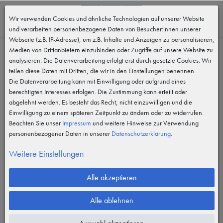
0
Wir verwenden Cookies und ähnliche Technologien auf unserer Website
MENÜ
und verarbeiten personenbezogene Daten von Besucher:innen unserer
Webseite (z.B. IP-Adresse), um z.B. Inhalte und Anzeigen zu personalisieren,
Medien von Drittanbietern einzubinden oder Zugriffe auf unsere Website zu
analysieren. Die Datenverarbeitung erfolgt erst durch gesetzte Cookies. Wir
teilen diese Daten mit Dritten, die wir in den Einstellungen benennen.
Die Datenverarbeitung kann mit Einwilligung oder aufgrund eines
berechtigten Interesses erfolgen. Die Zustimmung kann erteilt oder
abgelehnt werden. Es besteht das Recht, nicht einzuwilligen und die
Einwilligung zu einem späteren Zeitpunkt zu ändern oder zu widerrufen.
Beachten Sie unser
Impressum
und weitere Hinweise zur Verwendung
personenbezogener Daten in unserer
Daten­schutz­erklärung
.
Weitere Einstellungen
Alle akzeptieren
Alle ablehnen