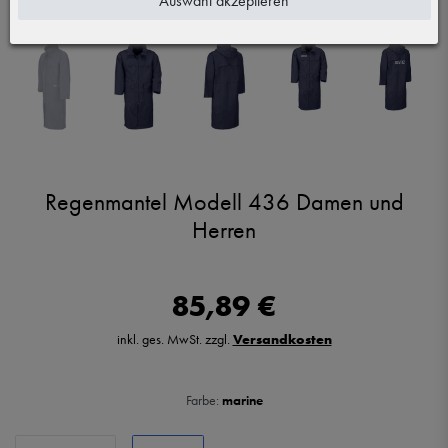
Auswahl akzeptieren
berühren
Regenmantel Modell 436 Damen und
Herren
85,89 €
inkl. ges. MwSt. zzgl.
Versandkosten
Farbe:
marine