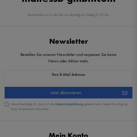
Sie erreichen uns in der Zeit von Montag bis Freitag 9 -20 Uhr.
Newsletter
Bestellen Sie unseren Newsletter und verpassen Sie keine
News oder Aktion mehr.
Newsletter Honig
Ihre E-Mail Adresse
Jetzt abonnieren
Hiermit bestätige ich, dass ich die
Daten­schutz­erklärung
gelesen habe. Meine Einwilligung
kann ich jederzeit widerrufen.
Mein Konto