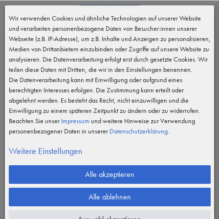
0
Wir verwenden Cookies und ähnliche Technologien auf unserer Website
MENÜ
und verarbeiten personenbezogene Daten von Besucher:innen unserer
Webseite (z.B. IP-Adresse), um z.B. Inhalte und Anzeigen zu personalisieren,
Medien von Drittanbietern einzubinden oder Zugriffe auf unsere Website zu
analysieren. Die Datenverarbeitung erfolgt erst durch gesetzte Cookies. Wir
teilen diese Daten mit Dritten, die wir in den Einstellungen benennen.
Die Datenverarbeitung kann mit Einwilligung oder aufgrund eines
berechtigten Interesses erfolgen. Die Zustimmung kann erteilt oder
abgelehnt werden. Es besteht das Recht, nicht einzuwilligen und die
Einwilligung zu einem späteren Zeitpunkt zu ändern oder zu widerrufen.
Beachten Sie unser
Impressum
und weitere Hinweise zur Verwendung
personenbezogener Daten in unserer
Daten­schutz­erklärung
.
Weitere Einstellungen
Alle akzeptieren
Alle ablehnen
Vergrößern durch