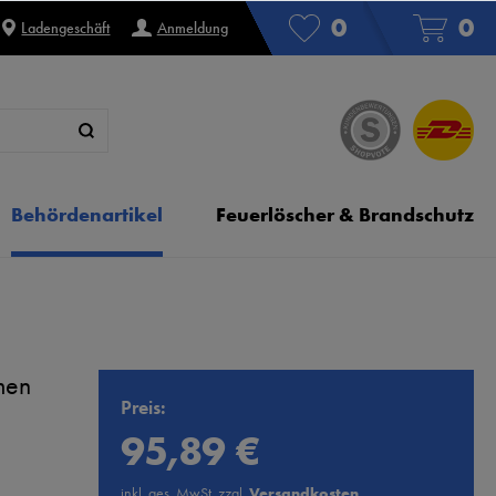
0
0
Ladengeschäft
Anmeldung
Behördenartikel
Feuerlöscher & Brandschutz
men
Preis:
95,89 €
inkl. ges. MwSt. zzgl.
Versandkosten