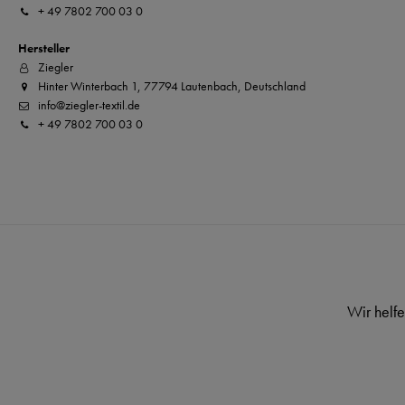
+ 49 7802 700 03 0
Hersteller
Ziegler
Hinter Winterbach 1, 77794 Lautenbach, Deutschland
info@ziegler-textil.de
+ 49 7802 700 03 0
Wir helfe