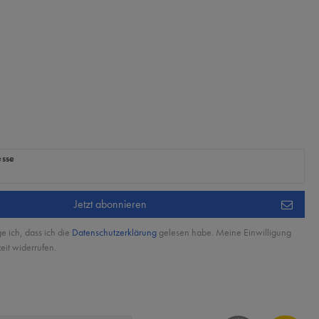
ig
esse
Jetzt abonnieren
ge ich, dass ich die
Daten­schutz­erklärung
gelesen habe. Meine Einwilligung
eit widerrufen.