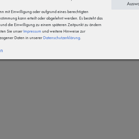
Auswa
n mit Einwilligung oder aufgrund eines berechtigten
Zustimmung kann erteilt oder abgelehnt werden. Es besteht das
n und die Einwilligung zu einem späteren Zeitpunkt zu ändern
hten Sie unser
Impressum
und weitere Hinweise zur
-Laminat mit Funktionsmembran,
ogener Daten in unserer
Daten­schutz­erklärung
.
nseite
en