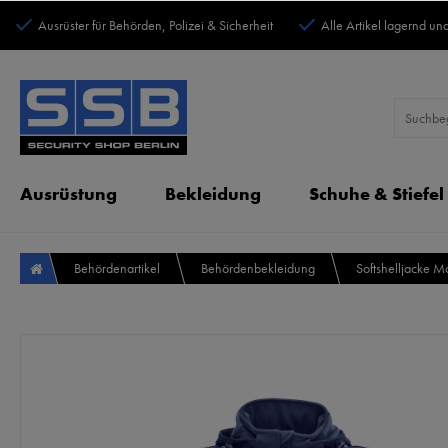
Ausrüster für Behörden, Polizei & Sicherheit
Alle Artikel lagernd und
Ausrüstung
Bekleidung
Schuhe & Stiefel
Behördenartikel
Behördenbekleidung
Softshelljacke 