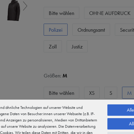
Bitte wählen
OHNE AUFDRUCK
Polizei
Ordnungsamt
Securi
Zoll
Justiz
Größen:
M
Bitte wählen
XS
S
M
d ähnliche Technologien auf unserer Website und
L
XL
XXL
3XL
4
All
gene Daten von Besucher:innen unserer Webseite (z.B. IP-
 und Anzeigen zu personalisieren, Medien von Drittanbietern
Al
5XL
 auf unsere Website zu analysieren. Die Datenverarbeitung
 Cookies. Wir teilen diese Daten mit Dritten, die wir in den