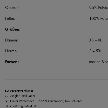
Oberstoff:
96% Polyes
Futter:
100% Polye
Größen:
Damen:
XS – XL
Herren:
S – 5XL
Farben:
marine & s
EU Verantwortlicher
Ziegler Textil GmbH
Hinter Winterbach 1, 77794 Lautenbach, Deutschland
info@ziegler-textil.de