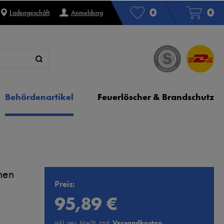
0
0
Ladengeschäft
Anmeldung
Behördenartikel
Feuerlöscher & Brandschutz
men
Preis:
95,89 €
inkl. ges. MwSt. zzgl.
Versandkosten