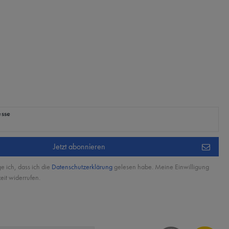
ig
esse
Jetzt abonnieren
ge ich, dass ich die
Daten­schutz­erklärung
gelesen habe. Meine Einwilligung
eit widerrufen.