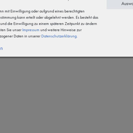
Auswa
n mit Einwilligung oder aufgrund eines berechtigten
Zustimmung kann erteilt oder abgelehnt werden. Es besteht das
n und die Einwilligung zu einem späteren Zeitpunkt zu ändern
hten Sie unser
Impressum
und weitere Hinweise zur
-Laminat mit Funktionsmembran,
ogener Daten in unserer
Daten­schutz­erklärung
.
nseite
en