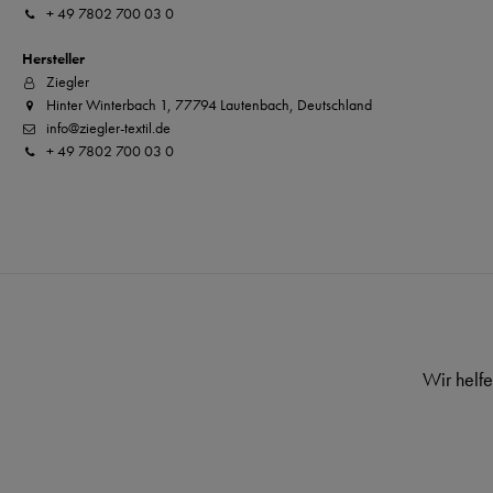
+ 49 7802 700 03 0
Hersteller
Ziegler
Hinter Winterbach 1, 77794 Lautenbach, Deutschland
info@ziegler-textil.de
+ 49 7802 700 03 0
Wir helfe