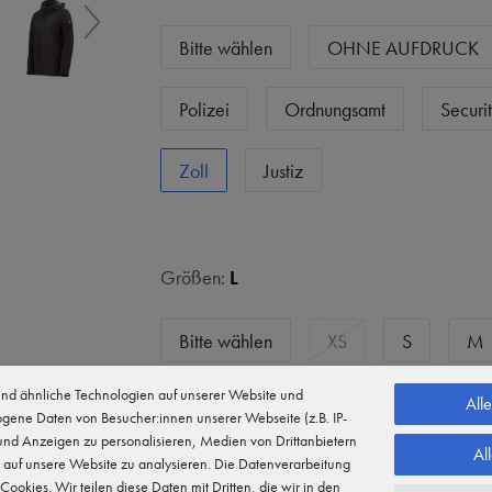
Bitte wählen
OHNE AUFDRUCK
Polizei
Ordnungsamt
Securi
Zoll
Justiz
Größen:
L
Bitte wählen
XS
S
M
d ähnliche Technologien auf unserer Website und
L
XL
XXL
3XL
4
All
gene Daten von Besucher:innen unserer Webseite (z.B. IP-
 und Anzeigen zu personalisieren, Medien von Drittanbietern
Al
5XL
 auf unsere Website zu analysieren. Die Datenverarbeitung
 Cookies. Wir teilen diese Daten mit Dritten, die wir in den