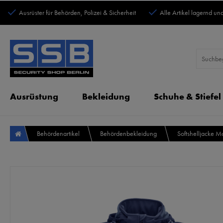
Ausrüster für Behörden, Polizei & Sicherheit
Alle Artikel lagernd und
Ausrüstung
Bekleidung
Schuhe & Stiefel
Behördenartikel
Behördenbekleidung
Softshelljacke 