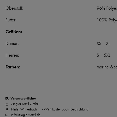
Oberstoff:
96% Polyes
Futter:
100% Polye
Größen:
Damen:
XS – XL
Herren:
S – 5XL
Farben:
marine & s
EU Verantwortlicher
Ziegler Textil GmbH
Hinter Winterbach 1, 77794 Lautenbach, Deutschland
info@ziegler-textil.de