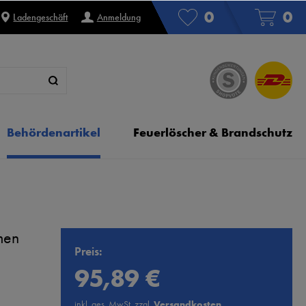
0
0
Ladengeschäft
Anmeldung
Behördenartikel
Feuerlöscher & Brandschutz
men
Preis:
95,89 €
inkl. ges. MwSt. zzgl.
Versandkosten