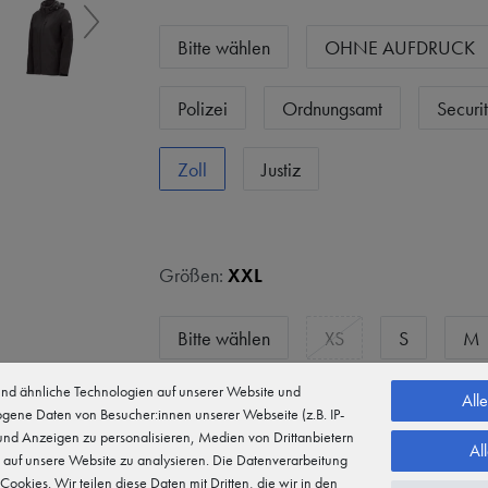
Bitte wählen
OHNE AUFDRUCK
Polizei
Ordnungsamt
Securi
Zoll
Justiz
Größen:
XXL
Bitte wählen
XS
S
M
d ähnliche Technologien auf unserer Website und
L
XL
XXL
3XL
4
All
gene Daten von Besucher:innen unserer Webseite (z.B. IP-
 und Anzeigen zu personalisieren, Medien von Drittanbietern
Al
5XL
 auf unsere Website zu analysieren. Die Datenverarbeitung
 Cookies. Wir teilen diese Daten mit Dritten, die wir in den