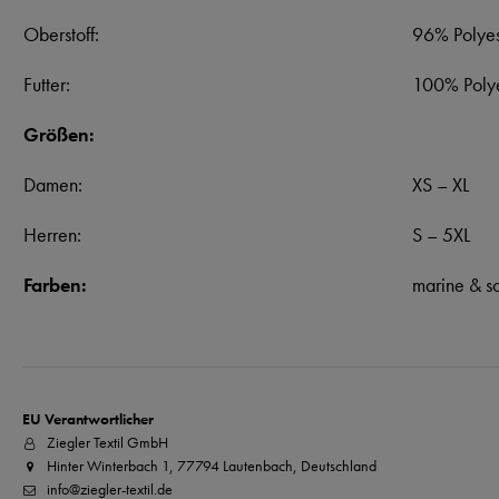
Oberstoff:
96% Polyes
Futter:
100% Polye
Größen:
Damen:
XS – XL
Herren:
S – 5XL
Farben:
marine & s
EU Verantwortlicher
Ziegler Textil GmbH
Hinter Winterbach 1, 77794 Lautenbach, Deutschland
info@ziegler-textil.de