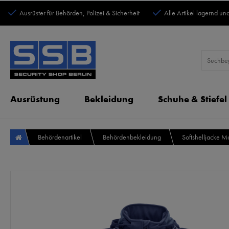
Ausrüster für Behörden, Polizei & Sicherheit
Alle Artikel lagernd und
Ausrüstung
Bekleidung
Schuhe & Stiefel
Behördenartikel
Behördenbekleidung
Softshelljacke 