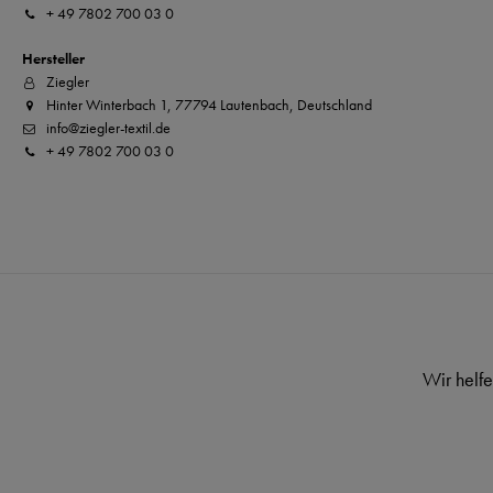
+ 49 7802 700 03 0
Hersteller
Ziegler
Hinter Winterbach 1, 77794 Lautenbach, Deutschland
info@ziegler-textil.de
+ 49 7802 700 03 0
Wir helfe