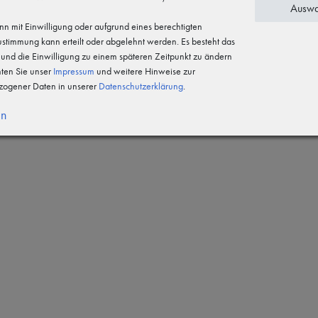
Auswa
n mit Einwilligung oder aufgrund eines berechtigten
Zustimmung kann erteilt oder abgelehnt werden. Es besteht das
n und die Einwilligung zu einem späteren Zeitpunkt zu ändern
hten Sie unser
Impressum
und weitere Hinweise zur
-Laminat mit Funktionsmembran,
ogener Daten in unserer
Daten­schutz­erklärung
.
nseite
en