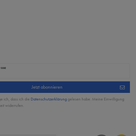
ig
esse
Jetzt abonnieren
ge ich, dass ich die
Daten­schutz­erklärung
gelesen habe. Meine Einwilligung
eit widerrufen.