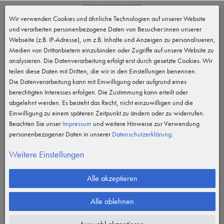
0
Wir verwenden Cookies und ähnliche Technologien auf unserer Website
MENÜ
und verarbeiten personenbezogene Daten von Besucher:innen unserer
Webseite (z.B. IP-Adresse), um z.B. Inhalte und Anzeigen zu personalisieren,
Medien von Drittanbietern einzubinden oder Zugriffe auf unsere Website zu
analysieren. Die Datenverarbeitung erfolgt erst durch gesetzte Cookies. Wir
teilen diese Daten mit Dritten, die wir in den Einstellungen benennen.
Die Datenverarbeitung kann mit Einwilligung oder aufgrund eines
berechtigten Interesses erfolgen. Die Zustimmung kann erteilt oder
abgelehnt werden. Es besteht das Recht, nicht einzuwilligen und die
Einwilligung zu einem späteren Zeitpunkt zu ändern oder zu widerrufen.
Beachten Sie unser
Impressum
und weitere Hinweise zur Verwendung
personenbezogener Daten in unserer
Daten­schutz­erklärung
.
Weitere Einstellungen
Alle akzeptieren
Alle ablehnen