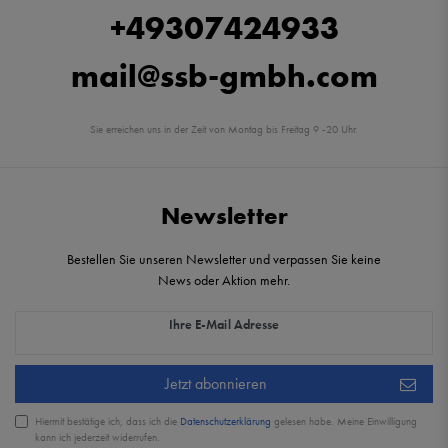
+49307424933
mail@ssb-gmbh.com
Sie erreichen uns in der Zeit von Montag bis Freitag 9 -20 Uhr.
Newsletter
Bestellen Sie unseren Newsletter und verpassen Sie keine
News oder Aktion mehr.
Newsletter Honig
Ihre E-Mail Adresse
Jetzt abonnieren
Hiermit bestätige ich, dass ich die
Daten­schutz­erklärung
gelesen habe. Meine Einwilligung
kann ich jederzeit widerrufen.