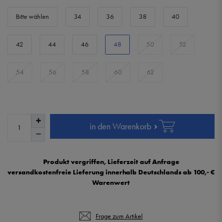
Bitte wählen
34
36
38
40
42
44
46
48
50
52
54
56
58
60
62
in den Warenkorb
Produkt vergriffen, Lieferzeit auf Anfrage
versandkostenfreie Lieferung innerhalb Deutschlands ab 100,- €
Warenwert
Frage zum Artikel