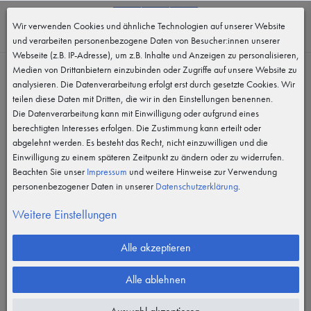
0
Wir verwenden Cookies und ähnliche Technologien auf unserer Website
MENÜ
und verarbeiten personenbezogene Daten von Besucher:innen unserer
Webseite (z.B. IP-Adresse), um z.B. Inhalte und Anzeigen zu personalisieren,
Medien von Drittanbietern einzubinden oder Zugriffe auf unsere Website zu
analysieren. Die Datenverarbeitung erfolgt erst durch gesetzte Cookies. Wir
teilen diese Daten mit Dritten, die wir in den Einstellungen benennen.
Die Datenverarbeitung kann mit Einwilligung oder aufgrund eines
berechtigten Interesses erfolgen. Die Zustimmung kann erteilt oder
abgelehnt werden. Es besteht das Recht, nicht einzuwilligen und die
Einwilligung zu einem späteren Zeitpunkt zu ändern oder zu widerrufen.
Beachten Sie unser
Impressum
und weitere Hinweise zur Verwendung
personenbezogener Daten in unserer
Daten­schutz­erklärung
.
Weitere Einstellungen
Alle akzeptieren
Alle ablehnen