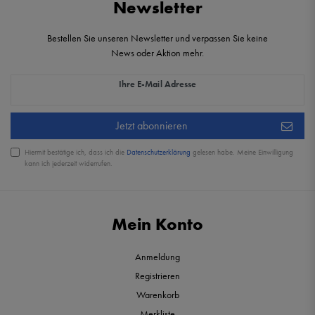
Newsletter
Bestellen Sie unseren Newsletter und verpassen Sie keine
News oder Aktion mehr.
Newsletter Honig
Ihre E-Mail Adresse
Jetzt abonnieren
Hiermit bestätige ich, dass ich die
Daten­schutz­erklärung
gelesen habe. Meine Einwilligung
kann ich jederzeit widerrufen.
Mein Konto
Anmeldung
Registrieren
Warenkorb
Merkliste