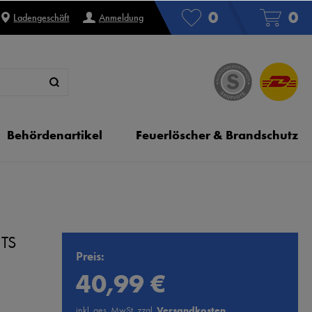
0
0
Ladengeschäft
Anmeldung
Behördenartikel
Feuerlöscher & Brandschutz
 TS
Preis:
40,99 €
inkl. ges. MwSt. zzgl.
Versandkosten