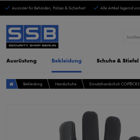
Ausrüster für Behörden, Polizei & Sicherheit
Alle Artikel lagernd und
Ausrüstung
Bekleidung
Schuhe & Stiefel
Bekleidung
Handschuhe
Einsatzhandschuh COP®CR2