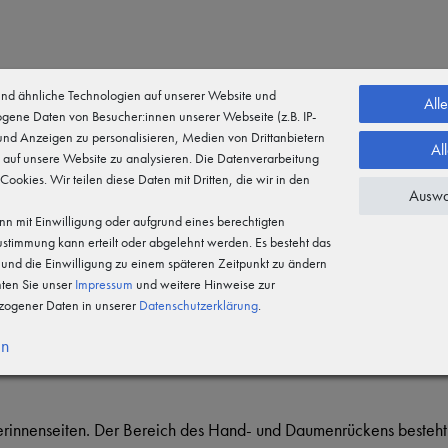
d ähnliche Technologien auf unserer Website und
All
gene Daten von Besucher:innen unserer Webseite (z.B. IP-
 und Anzeigen zu personalisieren, Medien von Drittanbietern
Al
 auf unsere Website zu analysieren. Die Datenverarbeitung
festigkeit (COUP): Kategorie 3 Weiterreißfestigkeit: Kategorie 3 D
 Cookies. Wir teilen diese Daten mit Dritten, die wir in den
Auswa
n mit Einwilligung oder aufgrund eines berechtigten
Zustimmung kann erteilt oder abgelehnt werden. Es besteht das
n und die Einwilligung zu einem späteren Zeitpunkt zu ändern
hten Sie unser
Impressum
und weitere Hinweise zur
erial Handrücken innen: Polyester Material Handfläche innen: 
ogener Daten in unserer
Daten­schutz­erklärung
.
nger. Die meisten Elektrogeräte mit berührungsempfindlichem Di
en
ht aus weichem strapazierfähigem Echtleder für viel Tastsensori
ngerinnenseiten. Der Bereich des Hand- und Daumenrückens besteh