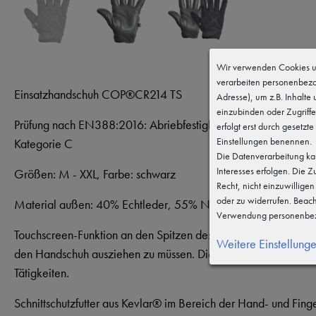
Wir verwenden Cookies un
verarbeiten personenbezo
Einsatzhandschuh COP®CR214 TS
Adresse), um z.B. Inhalte
einzubinden oder Zugriffe
Prüfung nach EN388:2016: Abriebfestigkeit: Kategorie 2 Schnitt
erfolgt erst durch gesetzte
Einstellungen benennen.
Kategorie C
Die Datenverarbeitung kan
Interesses erfolgen. Die 
Größen: M - XXL, Farbe: schwarz
Recht, nicht einzuwillige
oder zu widerrufen. Beac
Material außen: 40% Echtleder, 55% Nylon, 5% Polyester Mat
Verwendung personenbez
Touchscreen-Funktion an den Spitzen des Daumens und Zeigefi
Weitere Einstellung
den Handschuh ausziehen zu müssen. Die Handinnenseite beste
Tätigkeiten.
Schnittschutzfutter aus Kevlar® im Bereich der Hand- und Fi