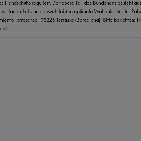
des Handschuhs reguliert. Der obere Teil des Bündchens besteht au
s Handschuhs und gewährleisten optimale Waffenkontrolle. Robuste
nto Tarrasense, 08225 Terrassa (Barcelona). Bitte beachten: N
end.