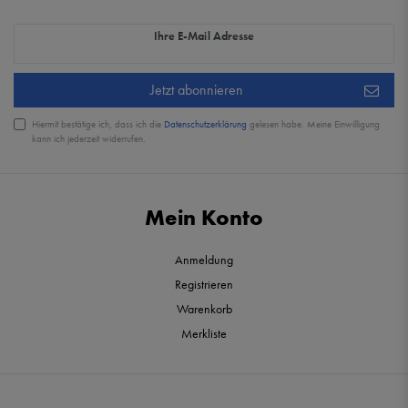
Newsletter Honig
Ihre E-Mail Adresse
Jetzt abonnieren
Hiermit bestätige ich, dass ich die
Daten­schutz­erklärung
gelesen habe. Meine Einwilligung
kann ich jederzeit widerrufen.
Mein Konto
Anmeldung
Registrieren
Warenkorb
Merkliste