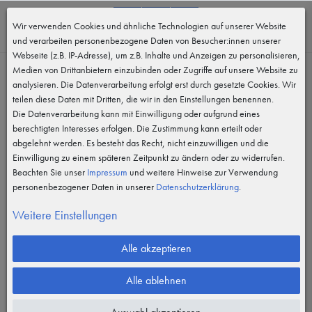
0
Wir verwenden Cookies und ähnliche Technologien auf unserer Website
MENÜ
und verarbeiten personenbezogene Daten von Besucher:innen unserer
Webseite (z.B. IP-Adresse), um z.B. Inhalte und Anzeigen zu personalisieren,
Medien von Drittanbietern einzubinden oder Zugriffe auf unsere Website zu
analysieren. Die Datenverarbeitung erfolgt erst durch gesetzte Cookies. Wir
teilen diese Daten mit Dritten, die wir in den Einstellungen benennen.
Die Datenverarbeitung kann mit Einwilligung oder aufgrund eines
berechtigten Interesses erfolgen. Die Zustimmung kann erteilt oder
abgelehnt werden. Es besteht das Recht, nicht einzuwilligen und die
Einwilligung zu einem späteren Zeitpunkt zu ändern oder zu widerrufen.
Beachten Sie unser
Impressum
und weitere Hinweise zur Verwendung
personenbezogener Daten in unserer
Daten­schutz­erklärung
.
Weitere Einstellungen
Alle akzeptieren
Alle ablehnen