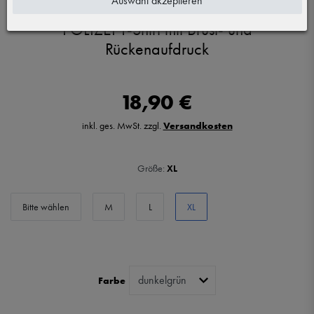
Auswahl akzeptieren
POLIZEI T-Shirt mit Brust- und
Rückenaufdruck
18,90 €
inkl. ges. MwSt. zzgl.
Versandkosten
Größe:
XL
Bitte wählen
M
L
XL
Farbe