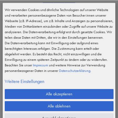
0
Wir verwenden Cookies und ähnliche Technologien auf unserer Website
MENÜ
und verarbeiten personenbezogene Daten von Besucher:innen unserer
Webseite (z.B. IP-Adresse), um z.B. Inhalte und Anzeigen zu personalisieren,
Medien von Drittanbietern einzubinden oder Zugriffe auf unsere Website zu
analysieren. Die Datenverarbeitung erfolgt erst durch gesetzte Cookies. Wir
teilen diese Daten mit Dritten, die wir in den Einstellungen benennen.
Die Datenverarbeitung kann mit Einwilligung oder aufgrund eines
berechtigten Interesses erfolgen. Die Zustimmung kann erteilt oder
abgelehnt werden. Es besteht das Recht, nicht einzuwilligen und die
Einwilligung zu einem späteren Zeitpunkt zu ändern oder zu widerrufen.
Beachten Sie unser
Impressum
und weitere Hinweise zur Verwendung
personenbezogener Daten in unserer
Daten­schutz­erklärung
.
Vergrößern durch berühren
Weitere Einstellungen
Alle akzeptieren
Alle ablehnen