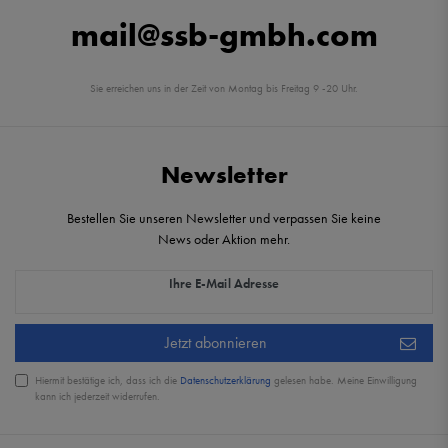
mail@ssb-gmbh.com
Sie erreichen uns in der Zeit von Montag bis Freitag 9 -20 Uhr.
Newsletter
Bestellen Sie unseren Newsletter und verpassen Sie keine
News oder Aktion mehr.
Newsletter Honig
Ihre E-Mail Adresse
Jetzt abonnieren
Hiermit bestätige ich, dass ich die
Daten­schutz­erklärung
gelesen habe. Meine Einwilligung
kann ich jederzeit widerrufen.