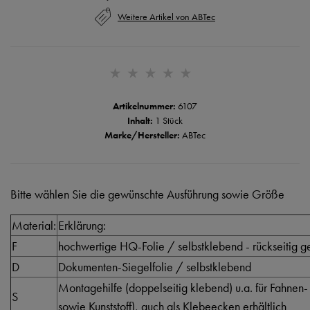
Weitere Artikel von ABTec
Artikelnummer:
6107
Inhalt:
1 Stück
Marke/Hersteller:
ABTec
Bitte wählen Sie die gewünschte Ausführung sowie Größe
Material:
Erklärung:
F
hochwertige HQ-Folie / selbstklebend - rückseitig ge
D
Dokumenten-Siegelfolie / selbstklebend
Montagehilfe (doppelseitig klebend) u.a. für Fahnen-
S
sowie Kunststoff), auch als Klebeecken erhältlich