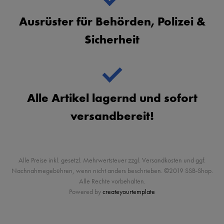
Ausrüster für Behörden, Polizei &
Sicherheit
Alle Artikel lagernd und sofort
versandbereit!
Alle Preise inkl. gesetzl. Mehrwertsteuer zzgl. Versandkosten und ggf.
Nachnahmegebühren, wenn nicht anders beschrieben. ©2019 SSB-Shop.
Alle Rechte vorbehalten.
Powered by
createyourtemplate