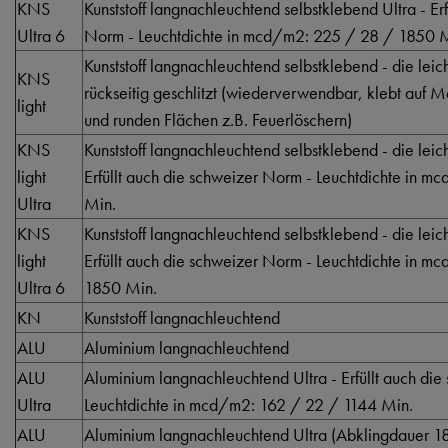
KNS
Kunststoff langnachleuchtend selbstklebend Ultra - Er
Ultra 6
Norm - Leuchtdichte in mcd/m2: 225 / 28 / 1850 
Kunststoff langnachleuchtend selbstklebend - die lei
KNS
rückseitig geschlitzt (wiederverwendbar, klebt auf 
light
und runden Flächen z.B. Feuerlöschern)
KNS
Kunststoff langnachleuchtend selbstklebend - die lei
light
Erfüllt auch die schweizer Norm - Leuchtdichte in 
Ultra
Min.
KNS
Kunststoff langnachleuchtend selbstklebend - die lei
light
Erfüllt auch die schweizer Norm - Leuchtdichte in 
Ultra 6
1850 Min.
KN
Kunststoff langnachleuchtend
ALU
Aluminium langnachleuchtend
ALU
Aluminium langnachleuchtend Ultra - Erfüllt auch di
Ultra
Leuchtdichte in mcd/m2: 162 / 22 / 1144 Min.
ALU
Aluminium langnachleuchtend Ultra (Abklingdauer 185