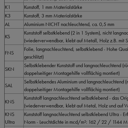
K1
Kunstoff, 1 mm Materialstärke
K3
Kunstoff, 3 mm Materialstärke
AL
Aluminium NICHT nachleuchtend, ca. 0,5 mm
Kunststoff selbstklebend (2 in 1 System), nicht langn
KS
(wiederverwendbar, klebt auf Metall, Holz z.B. mit S
Folie, langnachleuchtend, selbstklebend - Hohe Qualti
FNS
geschlitzt)
Selbstklebender Kunststoff und langnachleuchtend (rüc
SKN
doppelseitiger Montagehilfe vollflächig montiert)
Selbstklebendes Aluminium und langnachleuchtend (rü
SAL
doppelseitiger Montagehilfe vollflächig montiert)
Kunststoff langnachleuchtend selbstklebend - das Orig
KNS
(wiederverwendbar, klebt auf Metal, Holz und auf Wä
KNS
Kunststoff langnachleuchtend selbstklebend Ultra - Er
Ultra
Norm - Leuchtdichte in mcd/m²: 162 / 22 / 1144 M