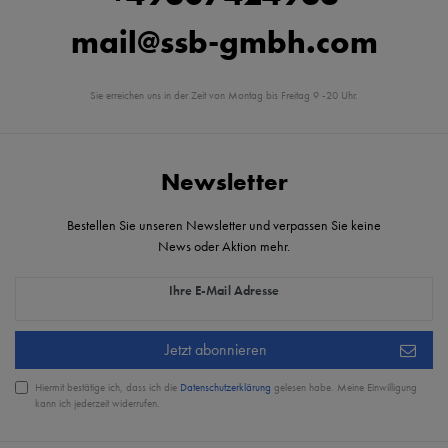
mail@ssb-gmbh.com
Sie erreichen uns in der Zeit von Montag bis Freitag 9 -20 Uhr.
Newsletter
Bestellen Sie unseren Newsletter und verpassen Sie keine
News oder Aktion mehr.
Newsletter Honig
Ihre E-Mail Adresse
Jetzt abonnieren
Hiermit bestätige ich, dass ich die
Daten­schutz­erklärung
gelesen habe. Meine Einwilligung
kann ich jederzeit widerrufen.