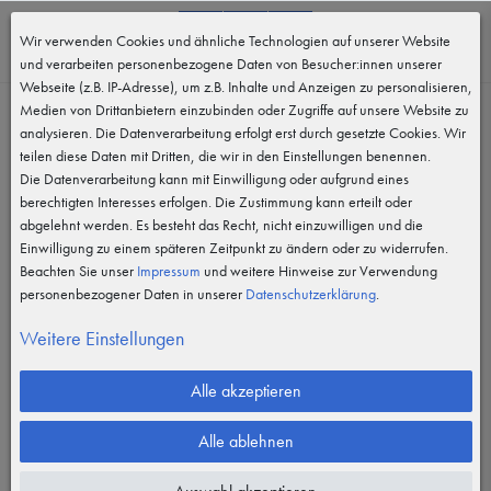
0
Wir verwenden Cookies und ähnliche Technologien auf unserer Website
MENÜ
und verarbeiten personenbezogene Daten von Besucher:innen unserer
Webseite (z.B. IP-Adresse), um z.B. Inhalte und Anzeigen zu personalisieren,
Medien von Drittanbietern einzubinden oder Zugriffe auf unsere Website zu
analysieren. Die Datenverarbeitung erfolgt erst durch gesetzte Cookies. Wir
teilen diese Daten mit Dritten, die wir in den Einstellungen benennen.
Die Datenverarbeitung kann mit Einwilligung oder aufgrund eines
berechtigten Interesses erfolgen. Die Zustimmung kann erteilt oder
abgelehnt werden. Es besteht das Recht, nicht einzuwilligen und die
Einwilligung zu einem späteren Zeitpunkt zu ändern oder zu widerrufen.
Beachten Sie unser
Impressum
und weitere Hinweise zur Verwendung
personenbezogener Daten in unserer
Daten­schutz­erklärung
.
Weitere Einstellungen
Alle akzeptieren
Alle ablehnen