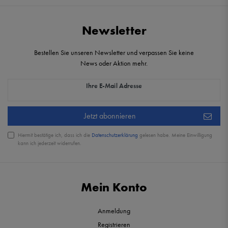
Newsletter
Bestellen Sie unseren Newsletter und verpassen Sie keine
News oder Aktion mehr.
Newsletter Honig
Ihre E-Mail Adresse
Jetzt abonnieren
Hiermit bestätige ich, dass ich die
Daten­schutz­erklärung
gelesen habe. Meine Einwilligung
kann ich jederzeit widerrufen.
Mein Konto
Anmeldung
Registrieren