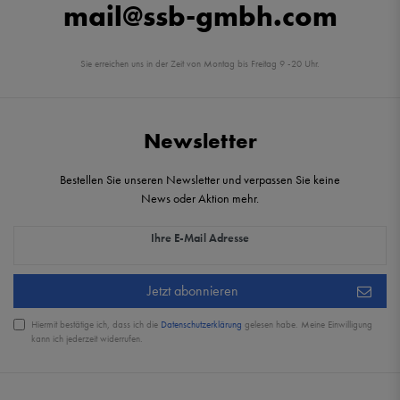
mail@ssb-gmbh.com
Sie erreichen uns in der Zeit von Montag bis Freitag 9 -20 Uhr.
Newsletter
Bestellen Sie unseren Newsletter und verpassen Sie keine
News oder Aktion mehr.
Newsletter Honig
Ihre E-Mail Adresse
Jetzt abonnieren
Hiermit bestätige ich, dass ich die
Daten­schutz­erklärung
gelesen habe. Meine Einwilligung
kann ich jederzeit widerrufen.