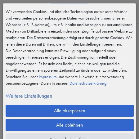
0
Wir verwenden Cookies und ähnliche Technologien auf unserer Website
MENÜ
und verarbeiten personenbezogene Daten von Besucher:innen unserer
Webseite (z.B. IP-Adresse), um z.B. Inhalte und Anzeigen zu personalisieren,
Medien von Drittanbietern einzubinden oder Zugriffe auf unsere Website zu
analysieren. Die Datenverarbeitung erfolgt erst durch gesetzte Cookies. Wir
teilen diese Daten mit Dritten, die wir in den Einstellungen benennen.
Die Datenverarbeitung kann mit Einwilligung oder aufgrund eines
berechtigten Interesses erfolgen. Die Zustimmung kann erteilt oder
abgelehnt werden. Es besteht das Recht, nicht einzuwilligen und die
Einwilligung zu einem späteren Zeitpunkt zu ändern oder zu widerrufen.
Beachten Sie unser
Impressum
und weitere Hinweise zur Verwendung
personenbezogener Daten in unserer
Daten­schutz­erklärung
.
Weitere Einstellungen
Alle akzeptieren
Alle ablehnen