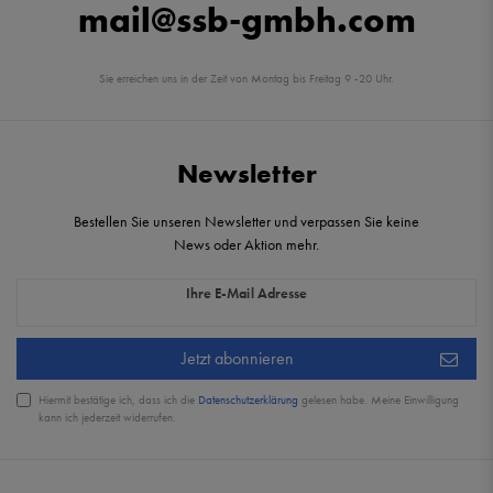
mail@ssb-gmbh.com
Sie erreichen uns in der Zeit von Montag bis Freitag 9 -20 Uhr.
Newsletter
Bestellen Sie unseren Newsletter und verpassen Sie keine
News oder Aktion mehr.
Newsletter Honig
Ihre E-Mail Adresse
Jetzt abonnieren
Hiermit bestätige ich, dass ich die
Daten­schutz­erklärung
gelesen habe. Meine Einwilligung
kann ich jederzeit widerrufen.