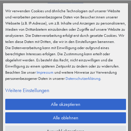
0
Wir verwenden Cookies und ähnliche Technologien auf unserer Website
MENÜ
und verarbeiten personenbezogene Daten von Besucher:innen unserer
Webseite (z.B. IP-Adresse), um z.B. Inhalte und Anzeigen zu personalisieren,
Medien von Drittanbietern einzubinden oder Zugriffe auf unsere Website zu
analysieren. Die Datenverarbeitung erfolgt erst durch gesetzte Cookies. Wir
teilen diese Daten mit Dritten, die wir in den Einstellungen benennen.
Die Datenverarbeitung kann mit Einwilligung oder aufgrund eines
berechtigten Interesses erfolgen. Die Zustimmung kann erteilt oder
abgelehnt werden. Es besteht das Recht, nicht einzuwilligen und die
Einwilligung zu einem späteren Zeitpunkt zu ändern oder zu widerrufen.
Beachten Sie unser
Impressum
und weitere Hinweise zur Verwendung
personenbezogener Daten in unserer
Daten­schutz­erklärung
.
Weitere Einstellungen
Alle akzeptieren
Alle ablehnen