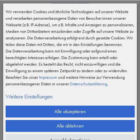
0
Wir verwenden Cookies und ähnliche Technologien auf unserer Website
MENÜ
und verarbeiten personenbezogene Daten von Besucher:innen unserer
Webseite (z.B. IP-Adresse), um z.B. Inhalte und Anzeigen zu personalisieren,
Medien von Drittanbietern einzubinden oder Zugriffe auf unsere Website zu
analysieren. Die Datenverarbeitung erfolgt erst durch gesetzte Cookies. Wir
teilen diese Daten mit Dritten, die wir in den Einstellungen benennen.
Die Datenverarbeitung kann mit Einwilligung oder aufgrund eines
berechtigten Interesses erfolgen. Die Zustimmung kann erteilt oder
abgelehnt werden. Es besteht das Recht, nicht einzuwilligen und die
Einwilligung zu einem späteren Zeitpunkt zu ändern oder zu widerrufen.
Beachten Sie unser
Impressum
und weitere Hinweise zur Verwendung
personenbezogener Daten in unserer
Daten­schutz­erklärung
.
Weitere Einstellungen
Alle akzeptieren
Alle ablehnen
Vergrößern durch berühren