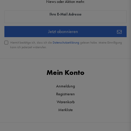
News oder Aktion mehr.
Newsletter Honig
Ihre E-Mail Adresse
Jetzt abonnieren
Hiermit bestätige ich, dass ich die
Daten­schutz­erklärung
gelesen habe. Meine Einwilligung
kann ich jederzeit widerrufen.
Mein Konto
Anmeldung
Registrieren
Warenkorb
Merkliste