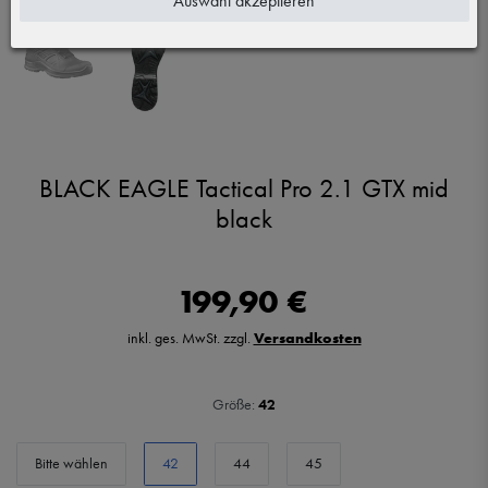
Auswahl akzeptieren
BLACK EAGLE Tactical Pro 2.1 GTX mid
black
199,90 €
inkl. ges. MwSt. zzgl.
Versandkosten
Größe:
42
Bitte wählen
42
44
45