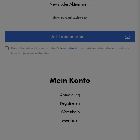
News oder Aktion mehr.
Newsletter Honig
Ihre E-Mail Adresse
Jetzt abonnieren
Hiermit bestätige ich, dass ich die
Daten­schutz­erklärung
gelesen habe. Meine Einwilligung
kann ich jederzeit widerrufen.
Mein Konto
Anmeldung
Registrieren
Warenkorb
Merkliste