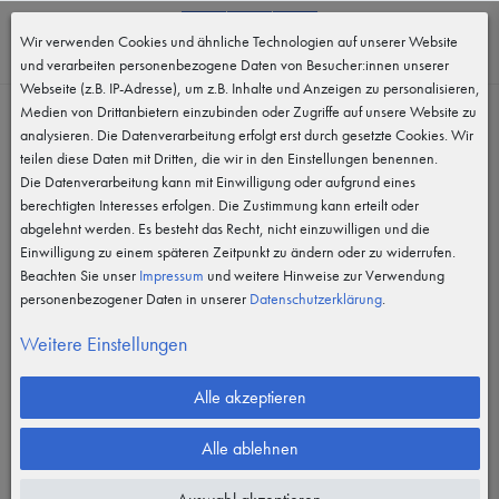
0
Wir verwenden Cookies und ähnliche Technologien auf unserer Website
MENÜ
und verarbeiten personenbezogene Daten von Besucher:innen unserer
Webseite (z.B. IP-Adresse), um z.B. Inhalte und Anzeigen zu personalisieren,
Medien von Drittanbietern einzubinden oder Zugriffe auf unsere Website zu
analysieren. Die Datenverarbeitung erfolgt erst durch gesetzte Cookies. Wir
teilen diese Daten mit Dritten, die wir in den Einstellungen benennen.
Die Datenverarbeitung kann mit Einwilligung oder aufgrund eines
berechtigten Interesses erfolgen. Die Zustimmung kann erteilt oder
abgelehnt werden. Es besteht das Recht, nicht einzuwilligen und die
Einwilligung zu einem späteren Zeitpunkt zu ändern oder zu widerrufen.
Beachten Sie unser
Impressum
und weitere Hinweise zur Verwendung
personenbezogener Daten in unserer
Daten­schutz­erklärung
.
Weitere Einstellungen
Alle akzeptieren
Alle ablehnen