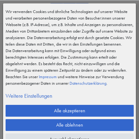
0
Wir verwenden Cookies und ähnliche Technologien auf unserer Website
MENÜ
und verarbeiten personenbezogene Daten von Besucher:innen unserer
Webseite (z.B. IP-Adresse), um z.B. Inhalte und Anzeigen zu personalisieren,
Suchergebnisse für: Ziegler
Medien von Drittanbietern einzubinden oder Zugriffe auf unsere Website zu
analysieren. Die Datenverarbeitung erfolgt erst durch gesetzte Cookies. Wir
teilen diese Daten mit Dritten, die wir in den Einstellungen benennen.
Keine Suchergebnisse für "Ziegler"
Die Datenverarbeitung kann mit Einwilligung oder aufgrund eines
gefunden.
berechtigten Interesses erfolgen. Die Zustimmung kann erteilt oder
abgelehnt werden. Es besteht das Recht, nicht einzuwilligen und die
Einwilligung zu einem späteren Zeitpunkt zu ändern oder zu widerrufen.
Beachten Sie unser
Impressum
und weitere Hinweise zur Verwendung
personenbezogener Daten in unserer
Daten­schutz­erklärung
.
Weitere Einstellungen
Alle akzeptieren
Alle ablehnen