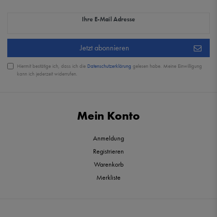
Newsletter Honig
Ihre E-Mail Adresse
Jetzt abonnieren
Hiermit bestätige ich, dass ich die
Daten­schutz­erklärung
gelesen habe. Meine Einwilligung
kann ich jederzeit widerrufen.
Mein Konto
Anmeldung
Registrieren
Warenkorb
Merkliste