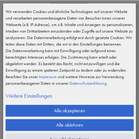
0
Wir verwenden Cookies und ähnliche Technologien auf unserer Website
MENÜ
und verarbeiten personenbezogene Daten von Besucher:innen unserer
Webseite (z.B. IP-Adresse), um z.B. Inhalte und Anzeigen zu personalisieren,
Medien von Drittanbietern einzubinden oder Zugriffe auf unsere Website zu
analysieren. Die Datenverarbeitung erfolgt erst durch gesetzte Cookies. Wir
teilen diese Daten mit Dritten, die wir in den Einstellungen benennen.
Die Datenverarbeitung kann mit Einwilligung oder aufgrund eines
berechtigten Interesses erfolgen. Die Zustimmung kann erteilt oder
abgelehnt werden. Es besteht das Recht, nicht einzuwilligen und die
Einwilligung zu einem späteren Zeitpunkt zu ändern oder zu widerrufen.
Beachten Sie unser
Impressum
und weitere Hinweise zur Verwendung
personenbezogener Daten in unserer
Daten­schutz­erklärung
.
Vergrößern durch berühren
Weitere Einstellungen
Alle akzeptieren
Alle ablehnen
Teleskopstockholster Leder