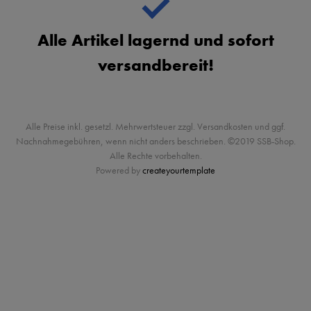
Alle Artikel lagernd und sofort
versandbereit!
Alle Preise inkl. gesetzl. Mehrwertsteuer zzgl. Versandkosten und ggf.
Nachnahmegebühren, wenn nicht anders beschrieben. ©2019 SSB-Shop.
Alle Rechte vorbehalten.
Powered by
createyourtemplate