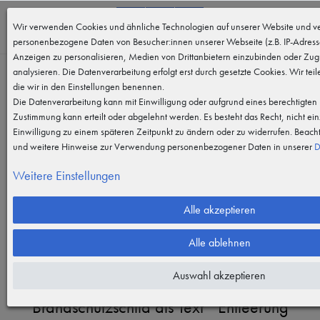
0
Wir verwenden Cookies und ähnliche Technologien auf unserer Website und ve
MENÜ
personenbezogene Daten von Besucher:innen unserer Webseite (z.B. IP-Adresse
Anzeigen zu personalisieren, Medien von Drittanbietern einzubinden oder Zugr
analysieren. Die Datenverarbeitung erfolgt erst durch gesetzte Cookies. Wir teil
die wir in den Einstellungen benennen.
Die Datenverarbeitung kann mit Einwilligung oder aufgrund eines berechtigten I
Zustimmung kann erteilt oder abgelehnt werden. Es besteht das Recht, nicht ein
Einwilligung zu einem späteren Zeitpunkt zu ändern oder zu widerrufen. Beach
Vergrößern durch berühren
und weitere Hinweise zur Verwendung personenbezogener Daten in unserer
D
Weitere Einstellungen
Alle akzeptieren
Alle ablehnen
Auswahl akzeptieren
Brandschutzschild als Text " Entleerung