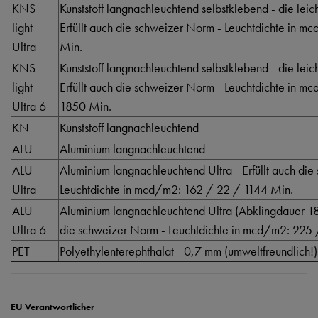
KNS
Kunststoff langnachleuchtend selbstklebend - die lei
light
Erfüllt auch die schweizer Norm - Leuchtdichte in 
Ultra
Min.
KNS
Kunststoff langnachleuchtend selbstklebend - die lei
light
Erfüllt auch die schweizer Norm - Leuchtdichte in 
Ultra 6
1850 Min.
KN
Kunststoff langnachleuchtend
ALU
Aluminium langnachleuchtend
ALU
Aluminium langnachleuchtend Ultra - Erfüllt auch di
Ultra
Leuchtdichte in mcd/m2: 162 / 22 / 1144 Min.
ALU
Aluminium langnachleuchtend Ultra (Abklingdauer 185
Ultra 6
die schweizer Norm - Leuchtdichte in mcd/m2: 225
PET
Polyethylenterephthalat - 0,7 mm (umweltfreundlich!)
EU Verantwortlicher