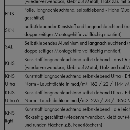
(wiederverwendbar, klebt auf Metall, Holz z.B. mit S
Folie, langnachleuchtend, selbstklebend - Hohe Qualti
FNS
geschlitzt)
Selbstklebender Kunststoff und langnachleuchtend (rüc
SKN
doppelseitiger Montagehilfe vollflächig montiert)
Selbstklebendes Aluminium und langnachleuchtend (rü
SAL
doppelseitiger Montagehilfe vollflächig montiert)
Kunststoff langnachleuchtend selbstklebend - das Orig
KNS
(wiederverwendbar, klebt auf Metal, Holz und auf Wä
KNS
Kunststoff langnachleuchtend selbstklebend Ultra - Er
Ultra
Norm - Leuchtdichte in mcd/m²: 162 / 22 / 1144 M
KNS
Kunststoff langnachleuchtend selbstklebend Ultra - Er
Ultra 6
Norm - Leuchtdichte in mcd/m2: 225 / 28 / 1850 
Kunststoff langnachleuchtend selbstklebend - die lei
KNS
rückseitig geschlitzt (wiederverwendbar, klebt auf 
light
und runden Flächen z.B. Feuerlöschern)