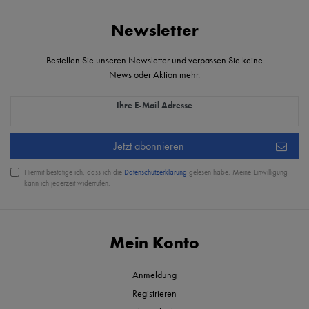
Newsletter
Bestellen Sie unseren Newsletter und verpassen Sie keine
News oder Aktion mehr.
Newsletter Honig
Ihre E-Mail Adresse
Jetzt abonnieren
Hiermit bestätige ich, dass ich die
Daten­schutz­erklärung
gelesen habe. Meine Einwilligung
kann ich jederzeit widerrufen.
Mein Konto
Anmeldung
Registrieren